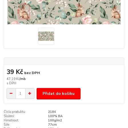
39 Kč
bez DPH
47,19 Kč
/
mb
Přidat do košíku
Číslo produktu:
2184
Složení:
100% BA
Hmotnost:
100g/m2
Šíře:
77cm