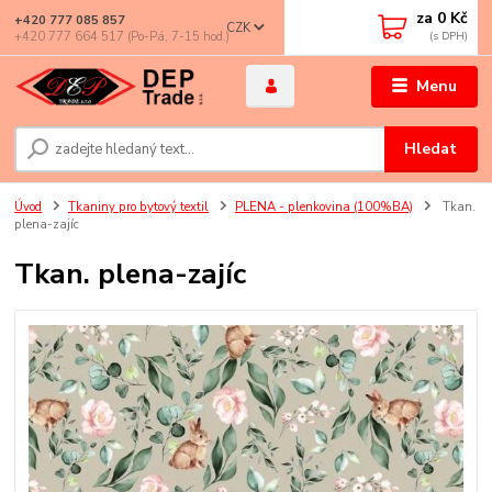
za
0 Kč
+420 777 085 857
CZK
+420 777 664 517 (Po-Pá, 7-15 hod.)
Menu
Hledat
Úvod
Tkaniny pro bytový textil
PLENA - plenkovina (100%BA)
Tkan.
plena-zajíc
Tkan. plena-zajíc