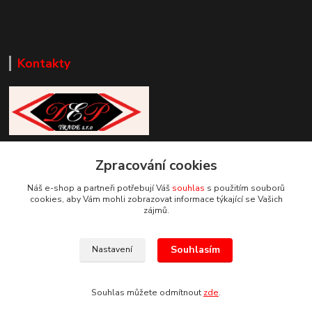
Kontakty
Zákaznická podpora DEP Trade
Zpracování cookies
+420 777 085 857
+420 777 664 517 (Po-Pá, 7-15 hod.)
Náš e-shop a partneři potřebují Váš
souhlas
s použitím souborů
cookies, aby Vám mohli zobrazovat informace týkající se Vašich
info@deptrade.cz
zájmů.
Souhlasím
Nastavení
Souhlas můžete odmítnout
zde
.
Vytvořeno na
Eshop-rychle.cz