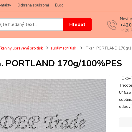
ntakty
Ochrana soukromí
Blog
Nevíte
Hledat
+420
+420 7
kaniny upravené pro tisk
sublimační tisk
Tkan. PORTLAND 170g/
n. PORTLAND 170g/100%PES
Öko-Te
Trico
84525 
sublim
odpovíd