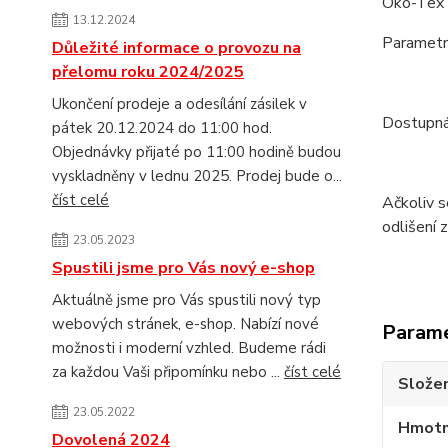
Öko-Tex
13.12.2024
Parametry
Důležité informace o provozu na
přelomu roku 2024/2025
PN P- 
Ukončení prodeje a odesílání zásilek v
Dostupná 
pátek 20.12.2024 do 11:00 hod.
Objednávky přijaté po 11:00 hodině budou
vyskladněny v lednu 2025. Prodej bude o...
číst celé
Ačkoliv s
odlišení 
23.05.2023
Spustili jsme pro Vás nový e-shop
Aktuálně jsme pro Vás spustili nový typ
webových stránek, e-shop. Nabízí nové
Param
možnosti i moderní vzhled. Budeme rádi
za každou Vaši připomínku nebo ...
číst celé
Složen
23.05.2022
Hmotn
Dovolená 2024