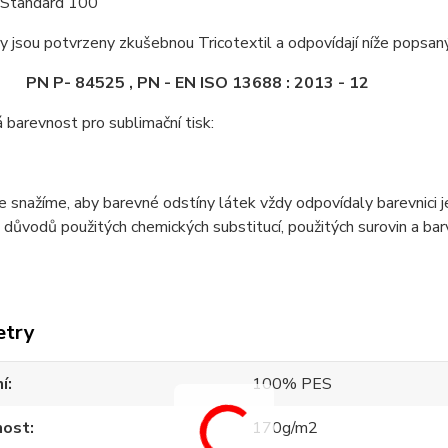
 Standard 100
 jsou potvrzeny zkušebnou Tricotextil a odpovídají níže popsa
84525 , PN - EN ISO 13688 : 2013 - 12
barevnost pro sublimační tisk:
e snažíme, aby barevné odstíny látek vždy odpovídaly barevnici
z důvodů použitých chemických substitucí, použitých surovin a barv
etry
í
100% PES
ost
170g/m2