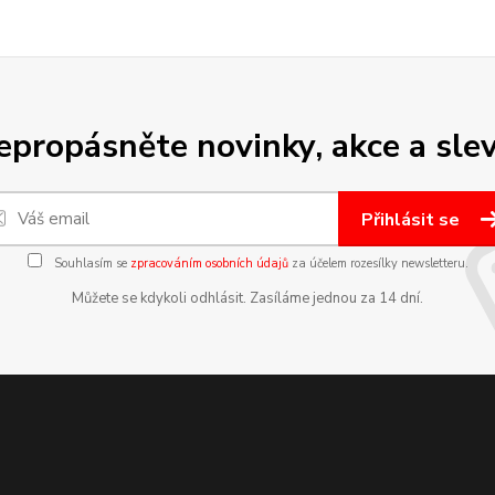
epropásněte novinky, akce a slev
Přihlásit se
Souhlasím se
zpracováním osobních údajů
za účelem rozesílky newsletteru.
Můžete se kdykoli odhlásit. Zasíláme jednou za 14 dní.