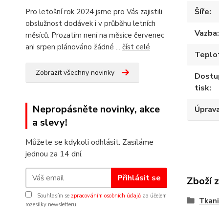
Šíře
Pro letošní rok 2024 jsme pro Vás zajistili
obslužnost dodávek i v průběhu letních
Vazba
měsíců. Prozatím není na měsíce červenec
ani srpen plánováno žádné ...
číst celé
Teplot
Zobrazit všechny novinky
Dostup
tisk
Nepropásněte novinky, akce
Úprav
a slevy!
Můžete se kdykoli odhlásit. Zasíláme
jednou za 14 dní.
Přihlásit se
Zboží 
Souhlasím se
zpracováním osobních údajů
za účelem
Tkani
rozesílky newsletteru.