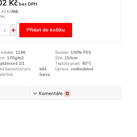
02 Kč
bez DPH
/
mb
,42 Kč
Přidat do košíku
roduktu:
1186
Složení:
100% PES
st:
170g/m2
Šíře:
150cm
plátnová 2/1
Teplota praní:
40°C
ná barevnost pro
bílá
Úprava:
voděodolná
ční tisk:
barva
Komentáře
0