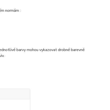
ným normám :
 jednotlivé barvy mohou vykazovat drobné barevné
iv.