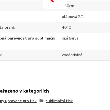
150cm
plátnová 2/1
a praní
40°C
ná barevnost pro sublimační
bílá barva
a
voděodolná
zařazeno v kategoriích
ny upravené pro tisk
sublimační tisk