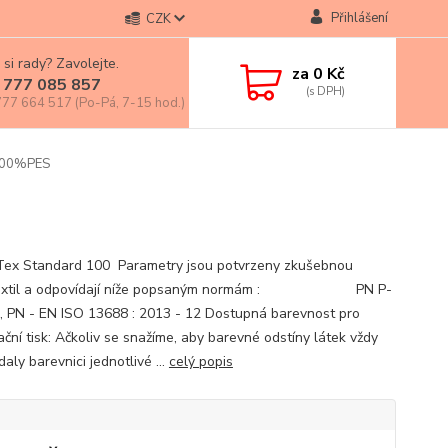
Přihlášení
CZK
 si rady? Zavolejte.
za
0 Kč
 777 085 857
77 664 517 (Po-Pá, 7-15 hod.)
100%PES
x Standard 100 Parametry jsou potvrzeny zkušebnou
textil a odpovídají níže popsaným normám : PN P-
, PN - EN ISO 13688 : 2013 - 12 Dostupná barevnost pro
ační tisk: Ačkoliv se snažíme, aby barevné odstíny látek vždy
aly barevnici jednotlivé ...
celý popis