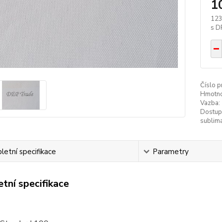
1
123
Číslo p
Hmotno
Vazba:
Dostup
sublima
etní specifikace
Parametry
tní specifikace