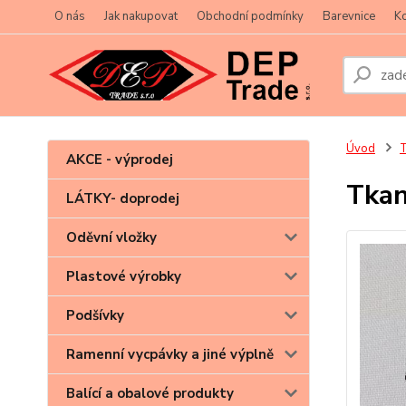
O nás
Jak nakupovat
Obchodní podmínky
Barevnice
Ko
Úvod
T
AKCE - výprodej
Tka
LÁTKY- doprodej
Oděvní vložky
Plastové výrobky
Podšívky
Ramenní vycpávky a jiné výplně
Balící a obalové produkty