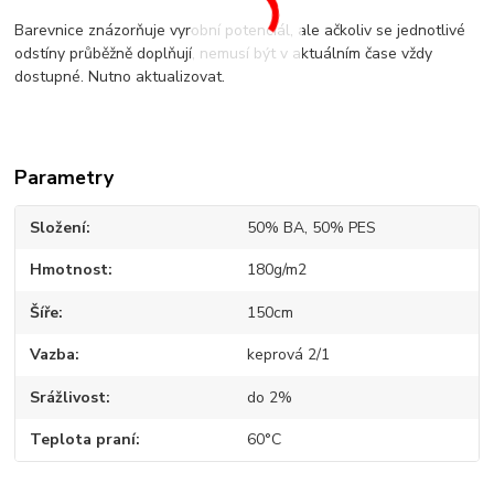
Barevnice znázorňuje vyrobní potenciál, ale ačkoliv se jednotlivé
odstíny průběžně doplňují, nemusí být v aktuálním čase vždy
dostupné. Nutno aktualizovat.
Parametry
Složení
50% BA, 50% PES
Hmotnost
180g/m2
Šíře
150cm
Vazba
keprová 2/1
Srážlivost
do 2%
Teplota praní
60°C