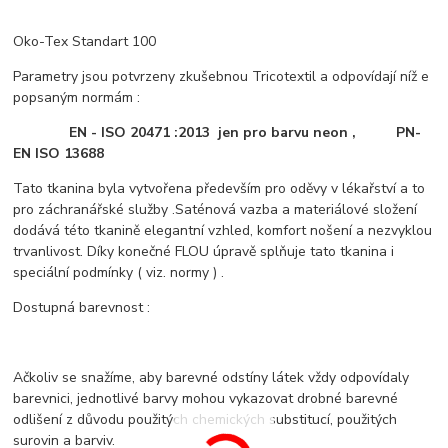
Oko-Tex Standart 100
Parametry jsou potvrzeny zkušebnou Tricotextil a odpovídají níž e
popsaným normám :
EN - ISO 20471 :2013 jen pro barvu neon , PN-
EN ISO 13688
Tato tkanina byla vytvořena především pro oděvy v lékařství a to
pro záchranářské služby .Saténová vazba a materiálové složení
dodává této tkanině elegantní vzhled, komfort nošení a nezvyklou
trvanlivost. Díky konečné FLOU úpravě splňuje tato tkanina i
speciální podmínky ( viz. normy ) .
Dostupná barevnost :
Ačkoliv se snažíme, aby barevné odstíny látek vždy odpovídaly
barevnici, jednotlivé barvy mohou vykazovat drobné barevné
odlišení z důvodu použitých chemických substitucí, použitých
surovin a barviv.