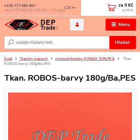
za
0 Kč
+420 777 085 857
CZK
+420 777 664 517 (Po-Pá, 7-15 hod.)
Menu
Hledat
Úvod
Tkaniny pracovní
směsové tkaniny (50%BA, 50%PES)
Tkan.
ROBOS-barvy 180g/Ba,PES
Tkan. ROBOS-barvy 180g/Ba,PES