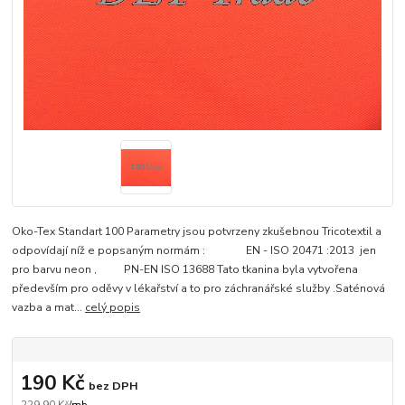
Oko-Tex Standart 100 Parametry jsou potvrzeny zkušebnou Tricotextil a
odpovídají níž e popsaným normám : EN - ISO 20471 :2013 jen
pro barvu neon , PN-EN ISO 13688 Tato tkanina byla vytvořena
především pro oděvy v lékařství a to pro záchranářské služby .Saténová
vazba a mat...
celý popis
190 Kč
bez DPH