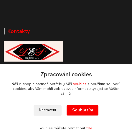
Kontakty
Zákaznická podpora DEP Trade
Zpracování cookies
+420 777 085 857
+420 777 664 517 (Po-Pá, 7-15 hod.)
Náš e-shop a partneři potřebují Váš
souhlas
s použitím souborů
cookies, aby Vám mohli zobrazovat informace týkající se Vašich
info@deptrade.cz
zájmů.
Souhlasím
Nastavení
Souhlas můžete odmítnout
zde
.