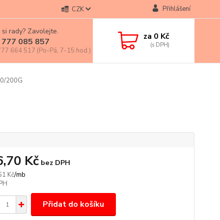
Přihlášení
CZK
 si rady? Zavolejte.
za
0 Kč
 777 085 857
77 664 517 (Po-Pá, 7-15 hod.)
50/200G
6,70 Kč
bez DPH
/
mb
61 Kč
Přidat do košíku