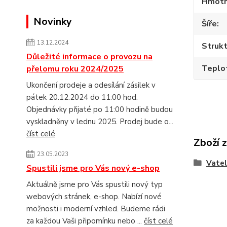
Hmotn
Novinky
Šíře
13.12.2024
Strukt
Důležité informace o provozu na
Teplot
přelomu roku 2024/2025
Ukončení prodeje a odesílání zásilek v
pátek 20.12.2024 do 11:00 hod.
Objednávky přijaté po 11:00 hodině budou
vyskladněny v lednu 2025. Prodej bude o...
číst celé
Zboží 
23.05.2023
Vatel
Spustili jsme pro Vás nový e-shop
Aktuálně jsme pro Vás spustili nový typ
webových stránek, e-shop. Nabízí nové
možnosti i moderní vzhled. Budeme rádi
za každou Vaši připomínku nebo ...
číst celé