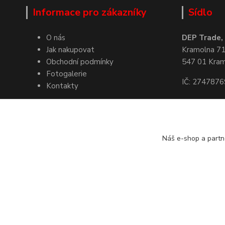
Informace pro zákazníky
Sídlo
O nás
DEP Trade, s
Jak nakupovat
Kramolna 7
Obchodní podmínky
547 01 Kra
Fotogalerie
IČ: 2747876
Kontakty
Kde nás naj
Náš e-shop a partn