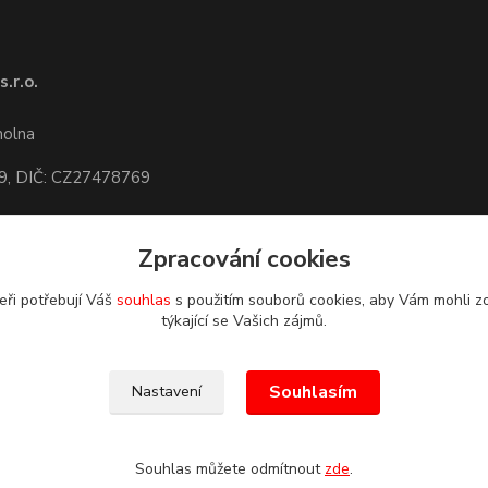
.r.o.
1
molna
9, DIČ: CZ27478769
Zpracování cookies
dete,
mapa
eři potřebují Váš
souhlas
s použitím souborů cookies, aby Vám mohli z
týkající se Vašich zájmů.
Souhlasím
Nastavení
Souhlas můžete odmítnout
zde
.