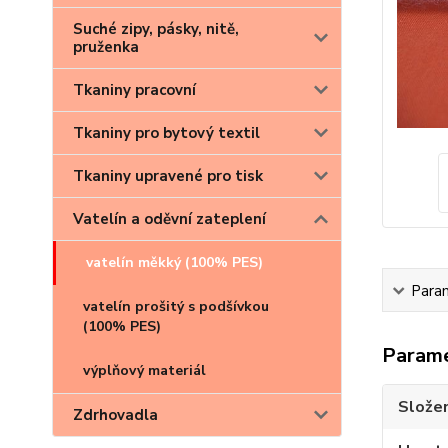
Suché zipy, pásky, nitě,
pruženka
Tkaniny pracovní
Tkaniny pro bytový textil
Tkaniny upravené pro tisk
Vatelín a oděvní zateplení
vatelín měkký (100% PES)
Para
vatelín prošitý s podšívkou
(100% PES)
Param
výplňový materiál
Složen
Zdrhovadla