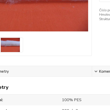
Číslo p
Hmotno
Struktu
metry
Komen
etry
í
100% PES