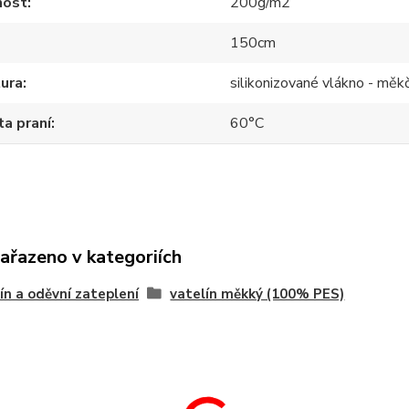
ost
200g/m2
150cm
ura
silikonizované vlákno - měkč
a praní
60°C
zařazeno v kategoriích
ín a oděvní zateplení
vatelín měkký (100% PES)