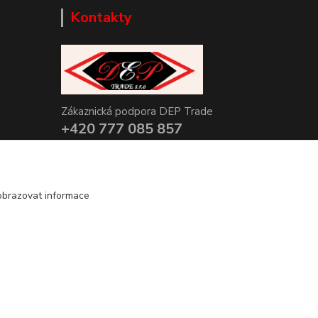
Kontakty
Zákaznická podpora DEP Trade
+420 777 085 857
+420 777 664 517 (Po-Pá, 7-15 hod.)
info@deptrade.cz
obrazovat informace
Vytvořeno na
Eshop-rychle.cz