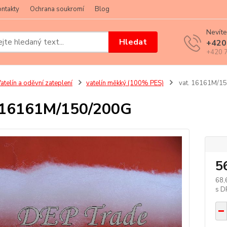
ntakty
Ochrana soukromí
Blog
Nevíte
Hledat
+420
+420 7
atelín a oděvní zateplení
vatelín měkký (100% PES)
vat. 16161M/1
 16161M/150/200G
5
68,