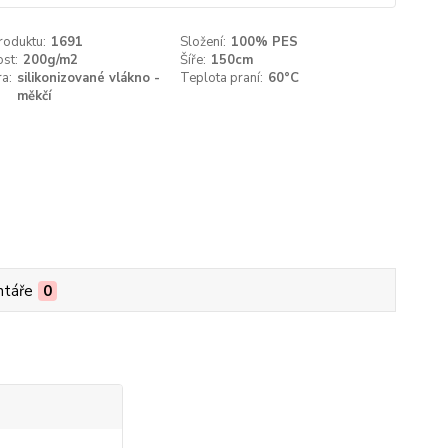
roduktu:
1691
Složení:
100% PES
st:
200g/m2
Šíře:
150cm
ra:
silikonizované vlákno -
Teplota praní:
60°C
měkčí
táře
0