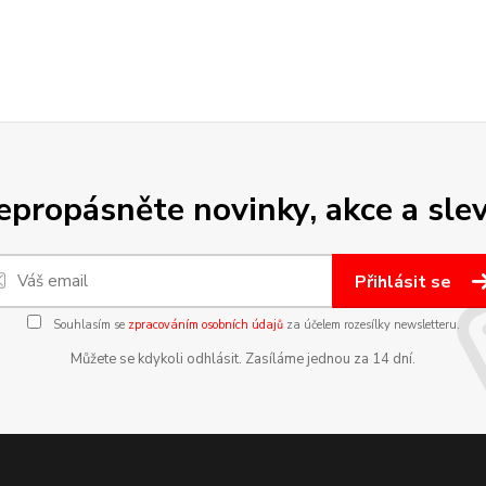
epropásněte novinky, akce a slev
Přihlásit se
Souhlasím se
zpracováním osobních údajů
za účelem rozesílky newsletteru.
Můžete se kdykoli odhlásit. Zasíláme jednou za 14 dní.