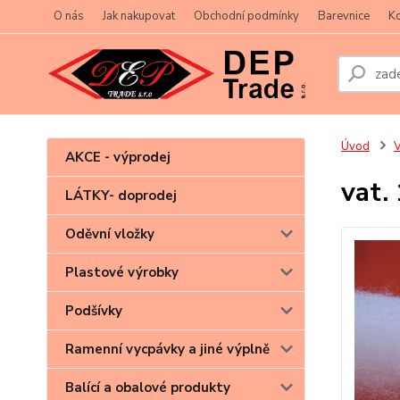
O nás
Jak nakupovat
Obchodní podmínky
Barevnice
Ko
Úvod
V
AKCE - výprodej
vat.
LÁTKY- doprodej
Oděvní vložky
Plastové výrobky
Podšívky
Ramenní vycpávky a jiné výplně
Balící a obalové produkty