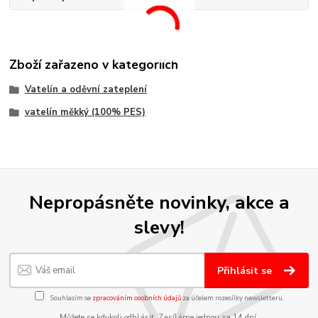
Zboží zařazeno v kategoriích
Vatelín a oděvní zateplení
vatelín měkký (100% PES)
Nepropásněte novinky, akce a
slevy!
Přihlásit se
Souhlasím se
zpracováním osobních údajů
za účelem rozesílky newsletteru.
Můžete se kdykoli odhlásit. Zasíláme jednou za 14 dní.