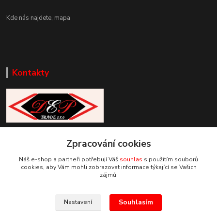
Kde nás najdete,
mapa
Kontakty
Zákaznická podpora DEP Trade
+420 777 085 857
Zpracování cookies
+420 777 664 517 (Po-Pá, 7-15 hod.)
Náš e-shop a partneři potřebují Váš
souhlas
s použitím souborů
cookies, aby Vám mohli zobrazovat informace týkající se Vašich
info@deptrade.cz
zájmů.
Souhlasím
Nastavení