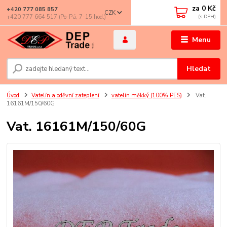
za
0 Kč
+420 777 085 857
CZK
+420 777 664 517 (Po-Pá, 7-15 hod.)
Menu
Hledat
Úvod
Vatelín a oděvní zateplení
vatelín měkký (100% PES)
Vat.
16161M/150/60G
Vat. 16161M/150/60G