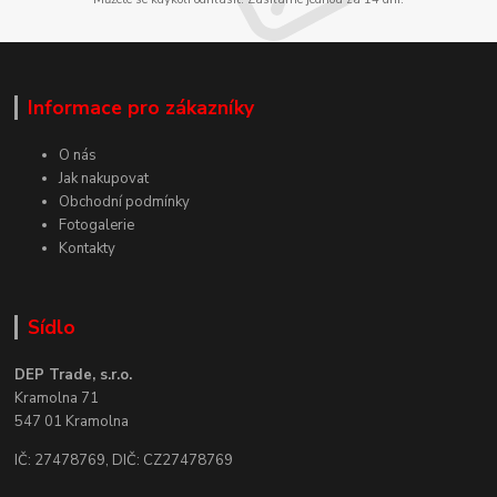
Informace pro zákazníky
O nás
Jak nakupovat
Obchodní podmínky
Fotogalerie
Kontakty
Sídlo
DEP Trade, s.r.o.
Kramolna 71
547 01 Kramolna
IČ: 27478769, DIČ: CZ27478769