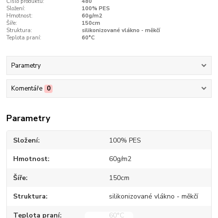
Číslo produktu:
480
Složení:
100% PES
Hmotnost:
60g/m2
Šíře:
150cm
Struktura:
silikonizované vlákno - měkčí
Teplota praní:
60°C
Parametry
Komentáře
0
Parametry
Složení
100% PES
Hmotnost
60g/m2
Šíře
150cm
Struktura
silikonizované vlákno - měkčí
Teplota praní
60°C