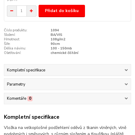
Přidat do košíku
Číslo produktu:
1094
Složení:
BA/VIS
Hmotnost:
108g/m2
Šíře:
90cm
Délka návinu:
100 - 150mb
Ošetřování:
chemické čištění
Kompletní specifikace
Parametry
Komentáře
0
Kompletní specifikace
Vložka na velkoplošné podžehlení oděvů z tkanin vlněných, vlně
podobných i směsových, s různým složením a tloušťkou (pláště,