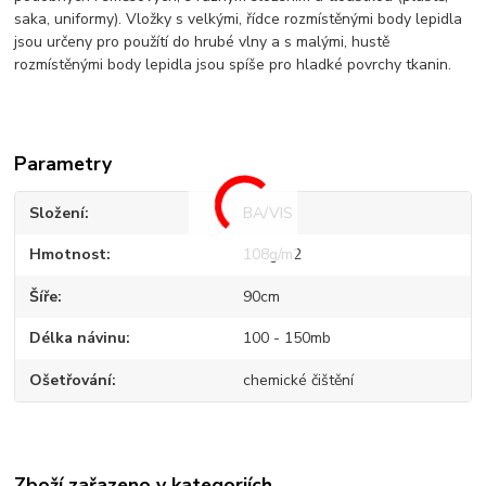
saka, uniformy). Vložky s velkými, řídce rozmístěnými body lepidla
jsou určeny pro použítí do hrubé vlny a s malými, hustě
rozmístěnými body lepidla jsou spíše pro hladké povrchy tkanin.
Parametry
Složení
BA/VIS
Hmotnost
108g/m2
Šíře
90cm
Délka návinu
100 - 150mb
Ošetřování
chemické čištění
Zboží zařazeno v kategoriích