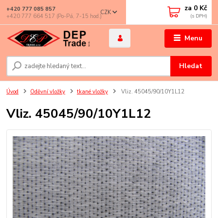
za
0 Kč
+420 777 085 857
CZK
+420 777 664 517 (Po-Pá, 7-15 hod.)
Menu
Hledat
Úvod
Oděvní vložky
tkané vložky
Vliz. 45045/90/10Y1L12
Vliz. 45045/90/10Y1L12