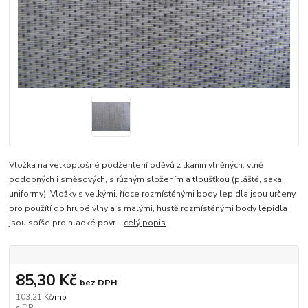
Vložka na velkoplošné podžehlení oděvů z tkanin vlněných, vlně
podobných i směsových, s různým složením a tloušťkou (pláště, saka,
uniformy). Vložky s velkými, řídce rozmístěnými body lepidla jsou určeny
pro použítí do hrubé vlny a s malými, hustě rozmístěnými body lepidla
jsou spíše pro hladké povr...
celý popis
85,30 Kč
bez DPH
103,21 Kč
/
mb