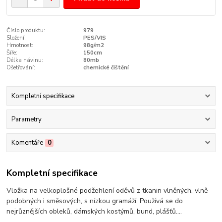
Číslo produktu:
979
Složení:
PES/VIS
Hmotnost:
98g/m2
Šíře:
150cm
Délka návinu:
80mb
Ošetřování:
chemické čištění
Kompletní specifikace
Parametry
Komentáře
0
Kompletní specifikace
Vložka na velkoplošné podžehlení oděvů z tkanin vlněných, vlně
podobných i směsových, s nízkou gramáží. Používá se do
nejrůznějších obleků, dámských kostýmů, bund, plášťů....