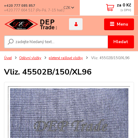
za
0 Kč
+420 777 085 857
CZK
+420 777 664 517 (Po-Pá, 7-15 hod.)
Menu
Hledat
Úvod
Oděvní vložky
pletené rašlové vložky
Vliz. 45502B/150/XL96
Vliz. 45502B/150/XL96