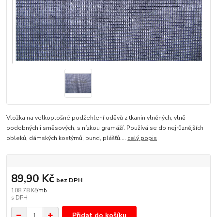
Vložka na velkoplošné podžehlení oděvů z tkanin vlněných, vlně
podobných i směsových, s nízkou gramáží. Používá se do nejrůznějších
obleků, dámských kostýmů, bund, plášťů....
celý popis
89,90 Kč
bez DPH
108,78 Kč
/
mb
Přidat do košíku