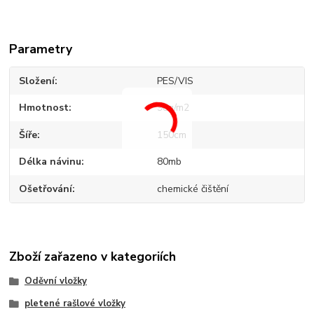
Parametry
Složení
PES/VIS
Hmotnost
98g/m2
Šíře
150cm
Délka návinu
80mb
Ošetřování
chemické čištění
Zboží zařazeno v kategoriích
Oděvní vložky
pletené rašlové vložky