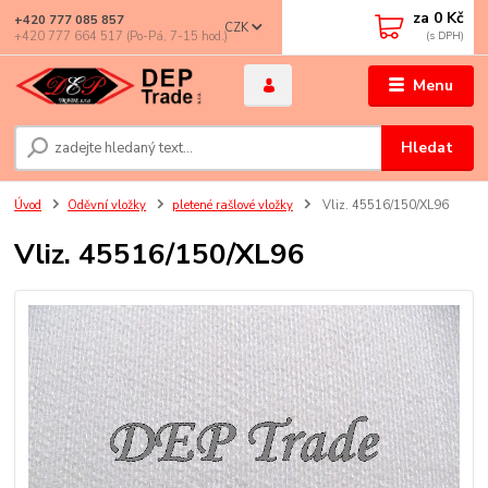
za
0 Kč
+420 777 085 857
CZK
+420 777 664 517 (Po-Pá, 7-15 hod.)
Menu
Hledat
Úvod
Oděvní vložky
pletené rašlové vložky
Vliz. 45516/150/XL96
Vliz. 45516/150/XL96