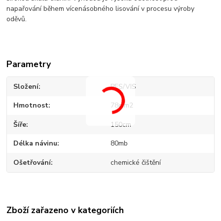
napařování během vícenásobného lisování v procesu výroby
oděvů.
Parametry
Složení
PES/VIS
Hmotnost
78g/m2
Šíře
150cm
Délka návinu
80mb
Ošetřování
chemické čištění
Zboží zařazeno v kategoriích