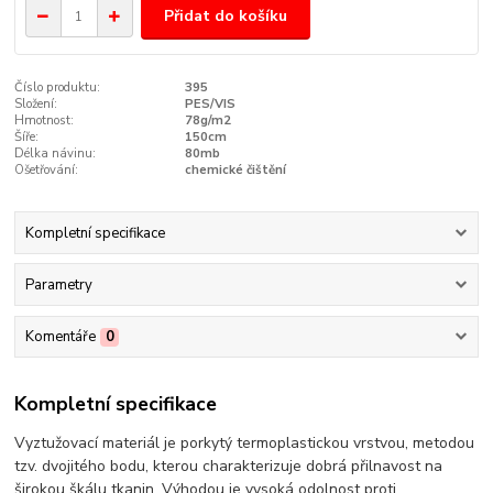
Přidat do košíku
Číslo produktu:
395
Složení:
PES/VIS
Hmotnost:
78g/m2
Šíře:
150cm
Délka návinu:
80mb
Ošetřování:
chemické čištění
Kompletní specifikace
Parametry
Komentáře
0
Kompletní specifikace
Vyztužovací materiál je porkytý termoplastickou vrstvou, metodou
tzv. dvojitého bodu, kterou charakterizuje dobrá přilnavost na
širokou škálu tkanin. Výhodou je vysoká odolnost proti