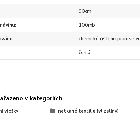
90cm
návinu
100mb
ování
chemické čištění i praní ve 
černá
zařazeno v kategoriích
í vložky
netkané textilie (vlizelíny)