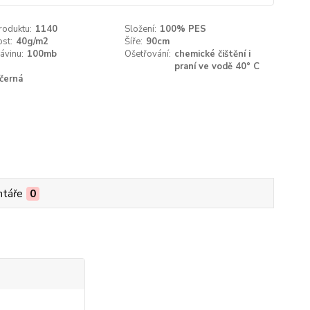
roduktu:
1140
Složení:
100% PES
st:
40g/m2
Šíře:
90cm
ávinu:
100mb
Ošetřování:
chemické čištění i
praní ve vodě 40° C
černá
táře
0