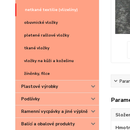
netkané textilie (vlizelíny)
obuvnické vložky
pletené rašlové vložky
tkané vložky
vložky na kůži a kožešinu
žíněnky, filce
Para
Plastové výrobky
Param
Podšívky
Ramenní vycpávky a jiné výplně
Složen
Balící a obalové produkty
Hmotn