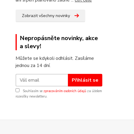
ani srpen plánováno žádné ...
číst celé
Zobrazit všechny novinky
Nepropásněte novinky, akce
a slevy!
Můžete se kdykoli odhlásit. Zasíláme
jednou za 14 dní.
Přihlásit se
Souhlasím se
zpracováním osobních údajů
za účelem
rozesílky newsletteru.