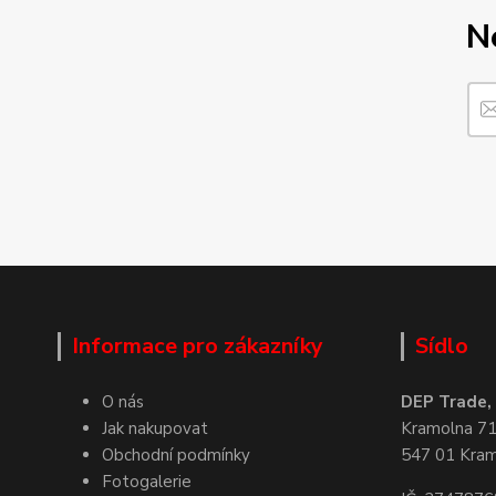
N
Informace pro zákazníky
Sídlo
O nás
DEP Trade, s
Jak nakupovat
Kramolna 7
Obchodní podmínky
547 01 Kra
Fotogalerie