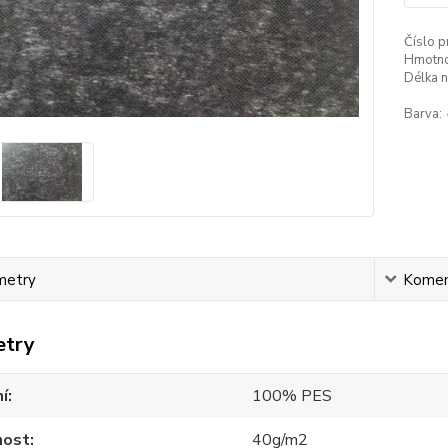
Číslo p
Hmotno
Délka n
Barva:
metry
Komen
etry
í
100% PES
ost
40g/m2