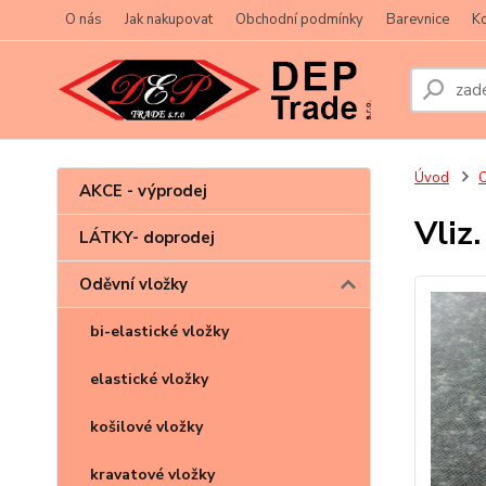
O nás
Jak nakupovat
Obchodní podmínky
Barevnice
Ko
Úvod
O
AKCE - výprodej
Vliz
LÁTKY- doprodej
Oděvní vložky
bi-elastické vložky
elastické vložky
košilové vložky
kravatové vložky