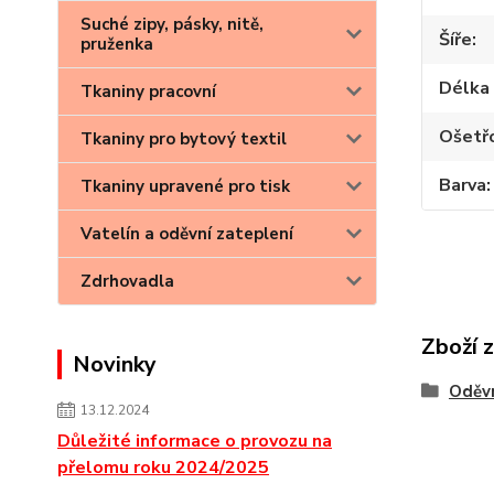
Suché zipy, pásky, nitě,
Šíře
pruženka
Délka 
Tkaniny pracovní
Ošetř
Tkaniny pro bytový textil
Barva
Tkaniny upravené pro tisk
Vatelín a oděvní zateplení
Zdrhovadla
Zboží 
Novinky
Oděvn
13.12.2024
Důležité informace o provozu na
přelomu roku 2024/2025