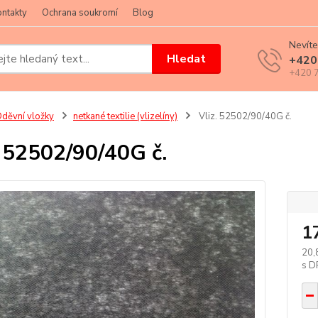
ntakty
Ochrana soukromí
Blog
Nevíte
Hledat
+420
+420 7
děvní vložky
netkané textilie (vlizelíny)
Vliz. 52502/90/40G č.
. 52502/90/40G č.
1
20,