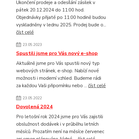
Ukončení prodeje a odesílání zásilek v
pátek 20.12.2024 do 11:00 hod.
Objednávky přijaté po 11:00 hodině budou
vyskladněny v lednu 2025. Prodej bude o...
číst celé
23.05.2023
Spustili jsme pro Vás nový e-shop
Aktuálně jsme pro Vás spustili nový typ
webových stránek, e-shop. Nabízí nové
možnosti i moderní vzhled. Budeme rádi
za každou Vaši připomínku nebo ...
číst celé
23.05.2022
Dovolená 2024
Pro letošní rok 2024 jsme pro Vás zajistili
obslužnost dodávek i v průběhu letních
měsíců. Prozatím není na měsíce červenec