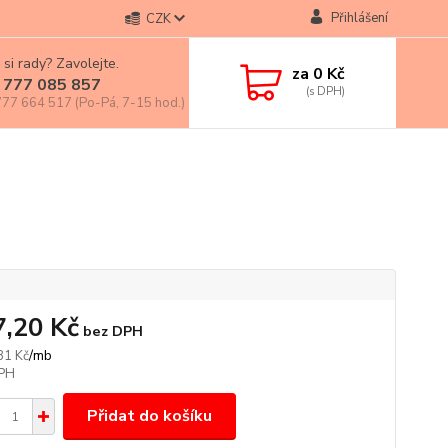
Přihlášení
CZK
 si rady? Zavolejte.
za
0 Kč
 777 085 857
77 664 517 (Po-Pá, 7-15 hod.)
7,20 Kč
bez DPH
/
mb
81 Kč
Přidat do košíku