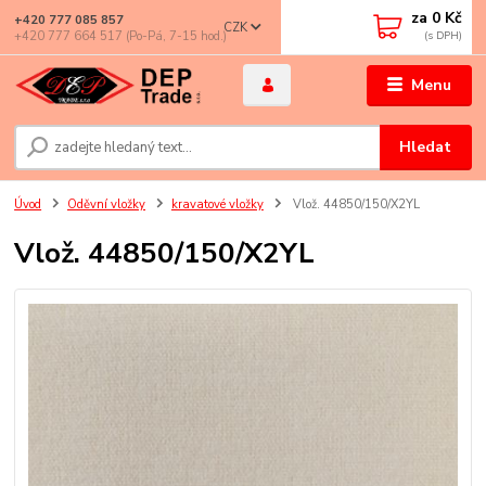
za
0 Kč
+420 777 085 857
CZK
+420 777 664 517 (Po-Pá, 7-15 hod.)
Menu
Hledat
Úvod
Oděvní vložky
kravatové vložky
Vlož. 44850/150/X2YL
Vlož. 44850/150/X2YL