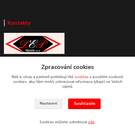
Kontakty
Zákaznická podpora DEP Trade
Zpracování cookies
+420 777 085 857
+420 777 664 517 (Po-Pá, 7-15 hod.)
Náš e-shop a partneři potřebují Váš
souhlas
s použitím souborů
cookies, aby Vám mohli zobrazovat informace týkající se Vašich
info@deptrade.cz
zájmů.
Souhlasím
Nastavení
Souhlas můžete odmítnout
zde
.
Vytvořeno na
Eshop-rychle.cz