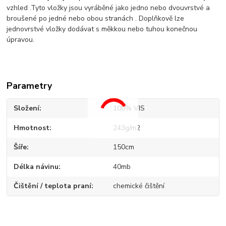
vzhled .Tyto vložky jsou vyráběné jako jedno nebo dvouvrstvé a
broušené po jedné nebo obou stranách . Doplňkově lze
jednovrstvé vložky dodávat s měkkou nebo tuhou konečnou
úpravou.
Parametry
Složení
100% VIS
Hmotnost
243g/m2
Šíře
150cm
Délka návinu
40mb
Čištění / teplota praní
chemické čištění