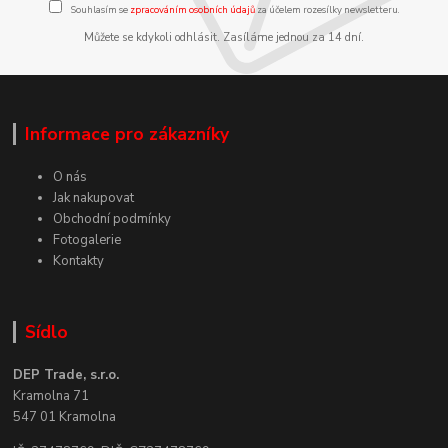
Souhlasím se
zpracováním osobních údajů
za účelem rozesílky newsletteru.
Můžete se kdykoli odhlásit. Zasíláme jednou za 14 dní.
Informace pro zákazníky
O nás
Jak nakupovat
Obchodní podmínky
Fotogalerie
Kontakty
Sídlo
DEP Trade, s.r.o.
Kramolna 71
547 01 Kramolna