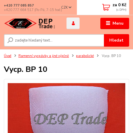
za
0 Kč
+420 777 085 857
CZK
+420 777 664 517 (Po-Pá, 7-15 hod.)
Menu
Hledat
Úvod
Ramenní vycpávky a jiné výplně
parabolické
Vycp. BP 10
Vycp. BP 10