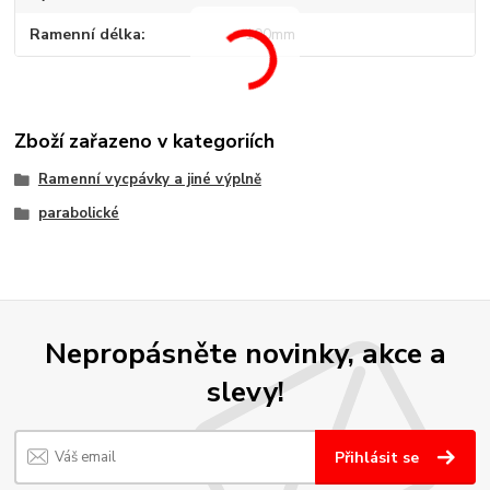
Ramenní délka
100mm
Zboží zařazeno v kategoriích
Ramenní vycpávky a jiné výplně
parabolické
Nepropásněte novinky, akce a
slevy!
Přihlásit se