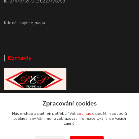
IČ: 27478769, DIČ: CZ27478769
Kde nás najdete,
mapa
Kontakty
Zákaznická podpora DEP Trade
Zpracování cookies
+420 777 085 857
+420 777 664 517 (Po-Pá, 7-15 hod.)
Náš e-shop a partneři potřebují Váš
souhlas
s použitím souborů
cookies, aby Vám mohli zobrazovat informace týkající se Vašich
info@deptrade.cz
zájmů.