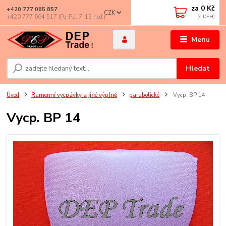
za
0 Kč
+420 777 085 857
CZK
+420 777 664 517 (Po-Pá, 7-15 hod.)
Menu
Hledat
Úvod
Ramenní vycpávky a jiné výplně
parabolické
Vycp. BP 14
Vycp. BP 14