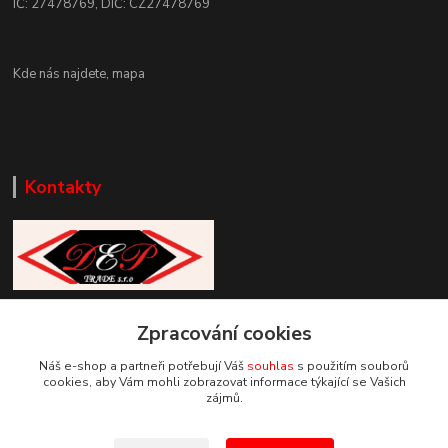
IČ: 27478769, DIČ: CZ27478769
Kde nás najdete,
mapa
Kontakty
Zákaznická podpora DEP Trade
Zpracování cookies
+420 777 085 857
+420 777 664 517 (Po-Pá, 7-15 hod.)
Náš e-shop a partneři potřebují Váš
souhlas
s použitím souborů
cookies, aby Vám mohli zobrazovat informace týkající se Vašich
info@deptrade.cz
zájmů.