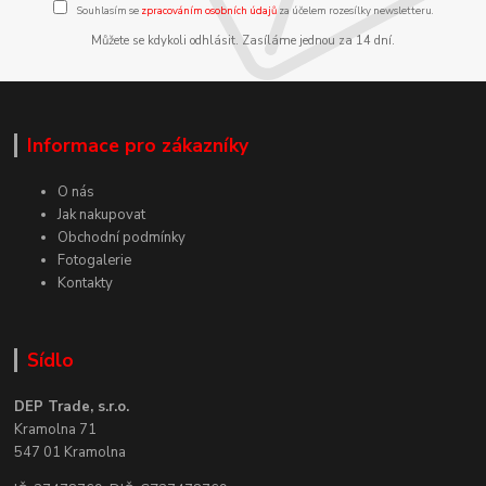
Souhlasím se
zpracováním osobních údajů
za účelem rozesílky newsletteru.
Můžete se kdykoli odhlásit. Zasíláme jednou za 14 dní.
Informace pro zákazníky
O nás
Jak nakupovat
Obchodní podmínky
Fotogalerie
Kontakty
Sídlo
DEP Trade, s.r.o.
Kramolna 71
547 01 Kramolna