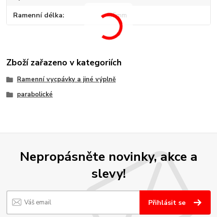
Ramenní délka
95mm
Zboží zařazeno v kategoriích
Ramenní vycpávky a jiné výplně
parabolické
Nepropásněte novinky, akce a
slevy!
Přihlásit se