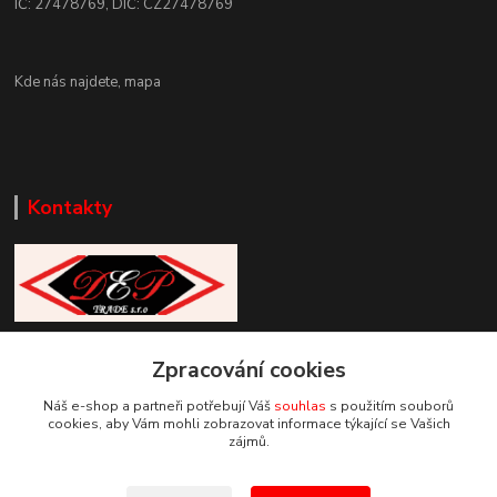
IČ: 27478769, DIČ: CZ27478769
Kde nás najdete,
mapa
Kontakty
Zákaznická podpora DEP Trade
Zpracování cookies
+420 777 085 857
+420 777 664 517 (Po-Pá, 7-15 hod.)
Náš e-shop a partneři potřebují Váš
souhlas
s použitím souborů
cookies, aby Vám mohli zobrazovat informace týkající se Vašich
info@deptrade.cz
zájmů.