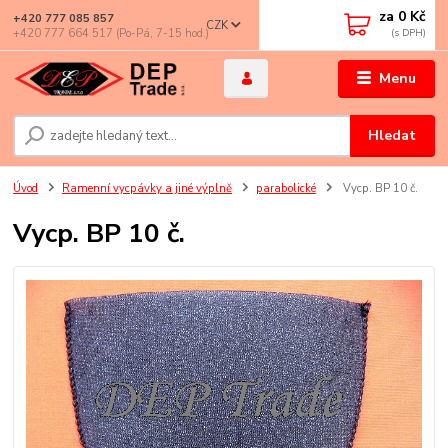
za
0 Kč
+420 777 085 857
CZK
+420 777 664 517 (Po-Pá, 7-15 hod.)
Menu
Hledat
Úvod
Ramenní vycpávky a jiné výplně
parabolické
Vycp. BP 10 č.
Vycp. BP 10 č.