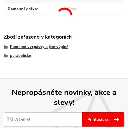
Ramenní délka
100mm
Zboží zařazeno v kategoriích
Ramenní vycpávky a jiné výplně
parabolické
Nepropásněte novinky, akce a
slevy!
Přihlásit se