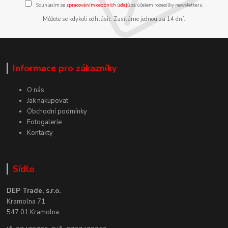
Souhlasím se
zpracováním osobních údajů
za účelem rozesílky newsletteru.
Můžete se kdykoli odhlásit. Zasíláme jednou za 14 dní.
Informace pro zákazníky
O nás
Jak nakupovat
Obchodní podmínky
Fotogalerie
Kontakty
Sídlo
DEP Trade, s.r.o.
Kramolna 71
547 01 Kramolna