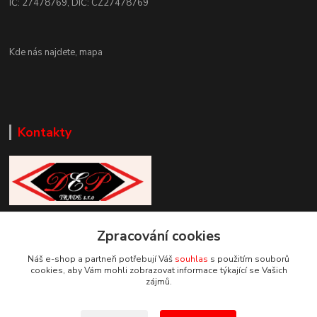
IČ: 27478769, DIČ: CZ27478769
Kde nás najdete,
mapa
Kontakty
Zákaznická podpora DEP Trade
Zpracování cookies
+420 777 085 857
+420 777 664 517 (Po-Pá, 7-15 hod.)
Náš e-shop a partneři potřebují Váš
souhlas
s použitím souborů
cookies, aby Vám mohli zobrazovat informace týkající se Vašich
info@deptrade.cz
zájmů.