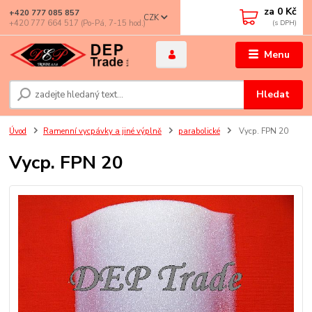
za
0 Kč
+420 777 085 857
CZK
+420 777 664 517 (Po-Pá, 7-15 hod.)
Menu
Hledat
Úvod
Ramenní vycpávky a jiné výplně
parabolické
Vycp. FPN 20
Vycp. FPN 20