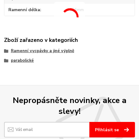
Ramenní délka
155mm
Zboží zařazeno v kategoriích
Ramenní vycpávky a jiné výplně
parabolické
Nepropásněte novinky, akce a
slevy!
Přihlásit se