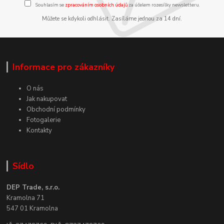
Souhlasím se
zpracováním osobních údajů
za účelem rozesílky newsletteru.
Můžete se kdykoli odhlásit. Zasíláme jednou za 14 dní.
Informace pro zákazníky
O nás
Jak nakupovat
Obchodní podmínky
Fotogalerie
Kontakty
Sídlo
DEP Trade, s.r.o.
Kramolna 71
547 01 Kramolna