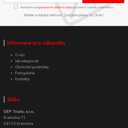
Souhlasím se
zpracováním osobních údajů
za účelem rozesílky newsletteru.
Můžete se kdykoli odhlásit. Zasíláme jednou za 14 dní.
Informace pro zákazníky
O nás
Jak nakupovat
Obchodní podmínky
Fotogalerie
Kontakty
Sídlo
DEP Trade, s.r.o.
Kramolna 71
547 01 Kramolna