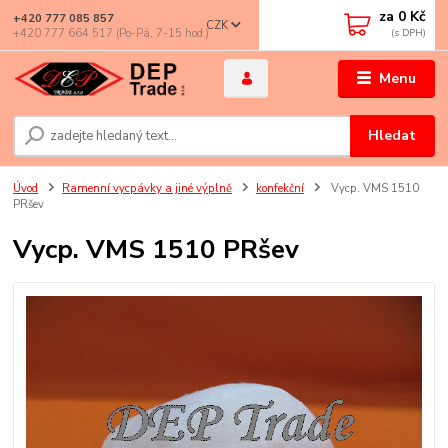
za
0 Kč
+420 777 085 857
CZK
+420 777 664 517 (Po-Pá, 7-15 hod.)
Menu
Hledat
Úvod
Ramenní vycpávky a jiné výplně
konfekční
Vycp. VMS 1510
PRšev
Vycp. VMS 1510 PRšev