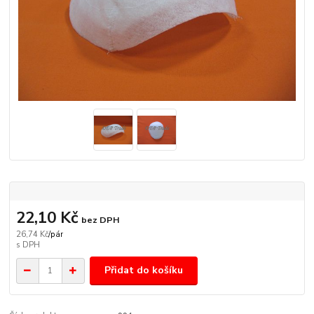
22,10 Kč
bez DPH
26,74 Kč
/
pár
Přidat do košíku