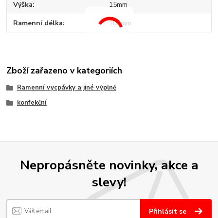
Výška
15mm
Ramenní délka
100mm
Zboží zařazeno v kategoriích
Ramenní vycpávky a jiné výplně
konfekční
Nepropásněte novinky, akce a
slevy!
Přihlásit se