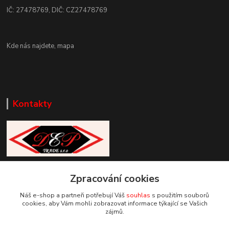
IČ: 27478769, DIČ: CZ27478769
Kde nás najdete,
mapa
Kontakty
Zákaznická podpora DEP Trade
Zpracování cookies
+420 777 085 857
+420 777 664 517 (Po-Pá, 7-15 hod.)
Náš e-shop a partneři potřebují Váš
souhlas
s použitím souborů
cookies, aby Vám mohli zobrazovat informace týkající se Vašich
info@deptrade.cz
zájmů.