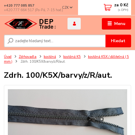
za
0 Kč
+420 777 085 857
CZK
+420 777 664 517 (Po-Pá, 7-15 hod.)
Menu
Hledat
Úvod
Zdrhovadla
kostěná
kostěná K5
kostěná K5X / dělitelná ( 5
mm )
Zdrh. 100/K5X/barvy/z/R/aut.
Zdrh. 100/K5X/barvy/z/R/aut.