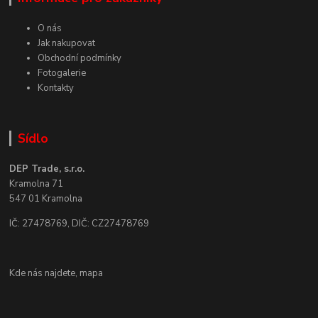
O nás
Jak nakupovat
Obchodní podmínky
Fotogalerie
Kontakty
Sídlo
DEP Trade, s.r.o.
Kramolna 71
547 01 Kramolna
IČ: 27478769, DIČ: CZ27478769
Kde nás najdete,
mapa