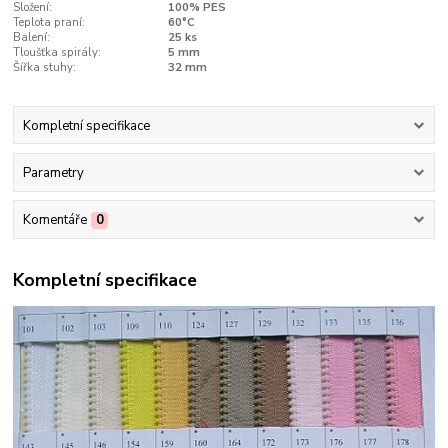
Složení:
100% PES
Teplota praní:
60°C
Balení:
25 ks
Tloušťka spirály:
5 mm
Šířka stuhy:
32 mm
Kompletní specifikace
Parametry
Komentáře
0
Kompletní specifikace