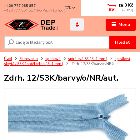
za
0 Kč
+420 777 085 857
CZK
+420 777 664 517 (Po-Pá, 7-15 hod.)
Menu
Hledat
Úvod
Zdrhovadla
spirálová
spirálová S3 ( 3-4 mm )
spirálová
skrytá / S3K / nedělitelná ( 3-4 mm )
Zdrh. 12/S3K/barvy/o/NR/aut.
Zdrh. 12/S3K/barvy/o/NR/aut.