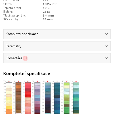
Číslo produktu:
993
Složení:
100% PES
Teplota praní:
40°C
Balení:
25 ks
Tloušťka spirály:
3-4 mm
Šířka stuhy:
25 mm
Kompletní specifikace
Parametry
Komentáře
0
Kompletní specifikace