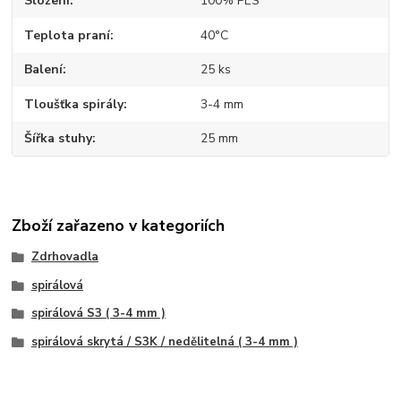
Složení
100% PES
Teplota praní
40°C
Balení
25 ks
Tloušťka spirály
3-4 mm
Šířka stuhy
25 mm
Zboží zařazeno v kategoriích
Zdrhovadla
spirálová
spirálová S3 ( 3-4 mm )
spirálová skrytá / S3K / nedělitelná ( 3-4 mm )