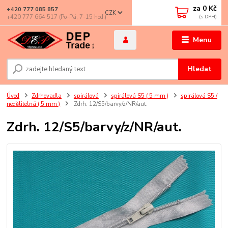
za
0 Kč
+420 777 085 857
CZK
+420 777 664 517 (Po-Pá, 7-15 hod.)
Menu
Hledat
Úvod
Zdrhovadla
spirálová
spirálová S5 ( 5 mm )
spirálová S5 /
nedělitelná ( 5 mm )
Zdrh. 12/S5/barvy/z/NR/aut.
Zdrh. 12/S5/barvy/z/NR/aut.