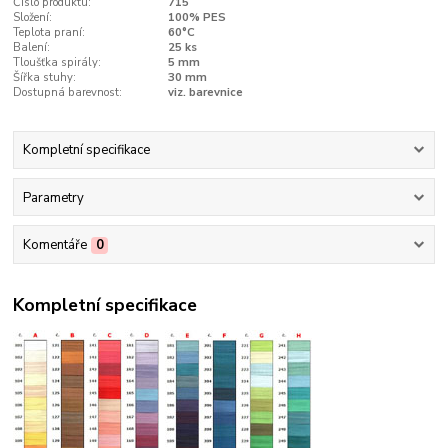
Číslo produktu:
715
Složení:
100% PES
Teplota praní:
60°C
Balení:
25 ks
Tloušťka spirály:
5 mm
Šířka stuhy:
30 mm
Dostupná barevnost:
viz. barevnice
Kompletní specifikace
Parametry
Komentáře
0
Kompletní specifikace