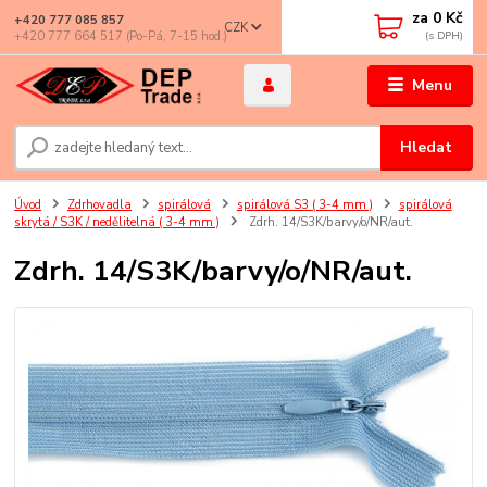
za
0 Kč
+420 777 085 857
CZK
+420 777 664 517 (Po-Pá, 7-15 hod.)
Menu
Hledat
Úvod
Zdrhovadla
spirálová
spirálová S3 ( 3-4 mm )
spirálová
skrytá / S3K / nedělitelná ( 3-4 mm )
Zdrh. 14/S3K/barvy/o/NR/aut.
Zdrh. 14/S3K/barvy/o/NR/aut.