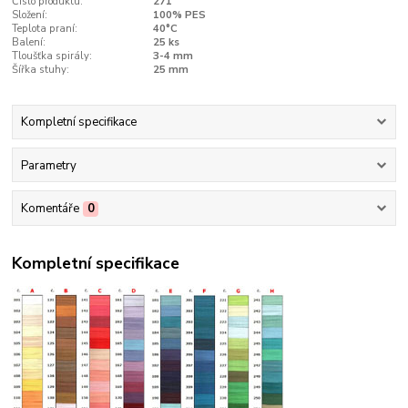
Číslo produktu:
271
Složení:
100% PES
Teplota praní:
40°C
Balení:
25 ks
Tloušťka spirály:
3-4 mm
Šířka stuhy:
25 mm
Kompletní specifikace
Parametry
Komentáře
0
Kompletní specifikace