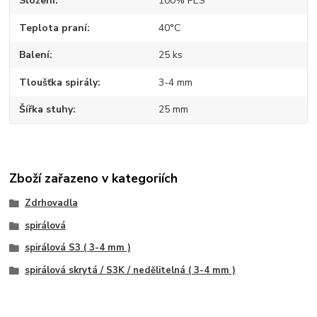
Složení
100% PES
Teplota praní
40°C
Balení
25 ks
Tloušťka spirály
3-4 mm
Šířka stuhy
25 mm
Zboží zařazeno v kategoriích
Zdrhovadla
spirálová
spirálová S3 ( 3-4 mm )
spirálová skrytá / S3K / nedělitelná ( 3-4 mm )