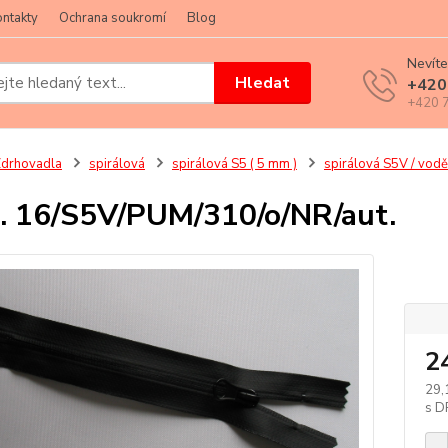
ntakty
Ochrana soukromí
Blog
Nevíte
Hledat
+420
+420 7
drhovadla
spirálová
spirálová S5 ( 5 mm )
spirálová S5V / vodě
. 16/S5V/PUM/310/o/NR/aut.
klik
2
29,