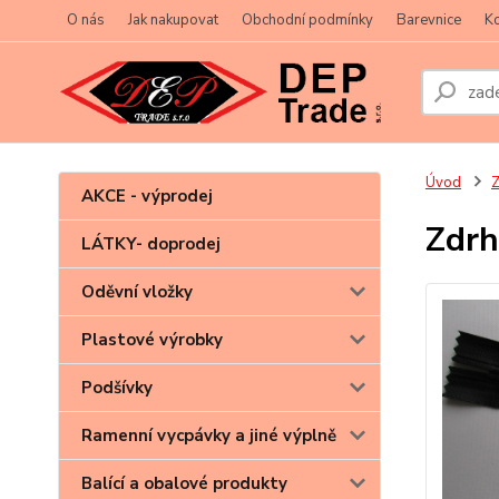
O nás
Jak nakupovat
Obchodní podmínky
Barevnice
Ko
Úvod
Z
AKCE - výprodej
Zdrh
LÁTKY- doprodej
Oděvní vložky
Plastové výrobky
Podšívky
Ramenní vycpávky a jiné výplně
Balící a obalové produkty