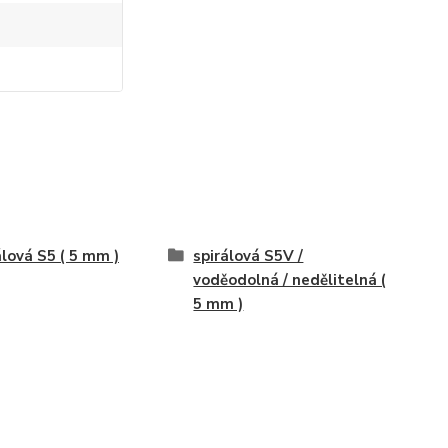
álová S5 ( 5 mm )
spirálová S5V /
voděodolná / nedělitelná (
5 mm )