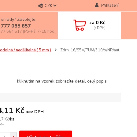
Přihlášení
CZK
 si rady? Zavolejte.
za
0 Kč
 777 085 857
77 664 517 (Po-Pá, 7-15 hod.)
odolná / nedělitelná ( 5 mm )
Zdrh. 16/S5V/PUM/310/o/NR/aut.
nutím na vzorek zobrazíte detail
celý popis
4,11 Kč
bez DPH
/
ks
17 Kč