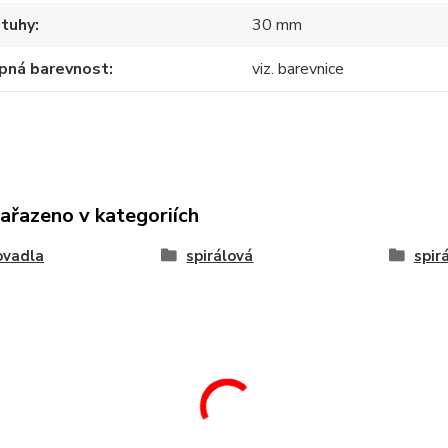
stuhy
30 mm
pná barevnost
viz. barevnice
zařazeno v kategoriích
ovadla
spirálová
spir