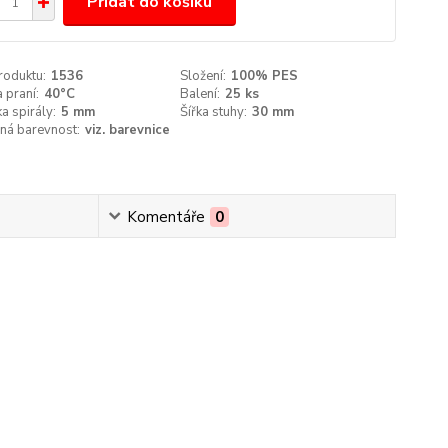
Přidat do košíku
roduktu:
1536
Složení:
100% PES
 praní:
40°C
Balení:
25 ks
a spirály:
5 mm
Šířka stuhy:
30 mm
ná barevnost:
viz. barevnice
Komentáře
0