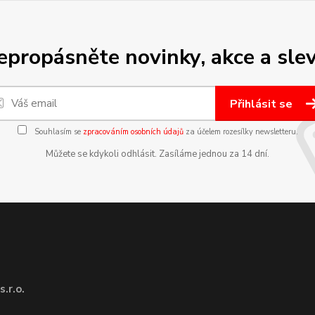
epropásněte novinky, akce a slev
Přihlásit se
Souhlasím se
zpracováním osobních údajů
za účelem rozesílky newsletteru.
Můžete se kdykoli odhlásit. Zasíláme jednou za 14 dní.
.r.o.
1