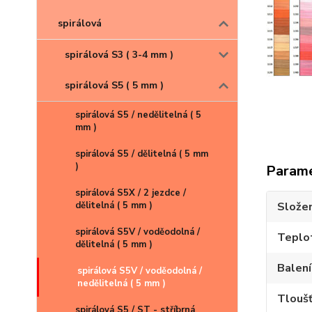
spirálová
spirálová S3 ( 3-4 mm )
spirálová S5 ( 5 mm )
kliknu
spirálová S5 / nedělitelná ( 5
mm )
spirálová S5 / dělitelná ( 5 mm
)
Param
spirálová S5X / 2 jezdce /
Složen
dělitelná ( 5 mm )
spirálová S5V / voděodolná /
Teplot
dělitelná ( 5 mm )
Balení
spirálová S5V / voděodolná /
nedělitelná ( 5 mm )
Tloušť
spirálová S5 / ST - stříbrná