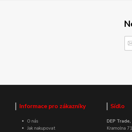
N
Informace pro zákazníky
Sídlo
O nás
DEP Trade, s
Jak nakupovat
Kramolna 7