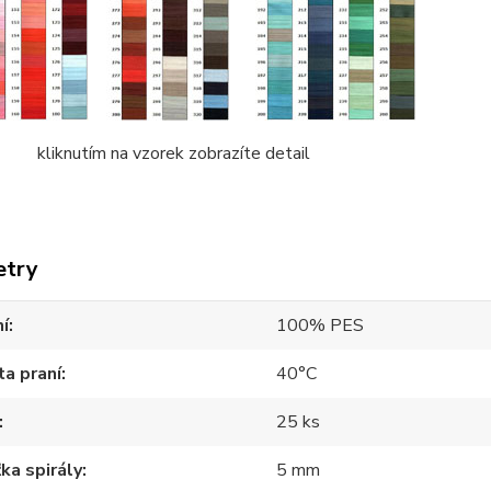
tím na vzorek zobrazíte detail
etry
í
100% PES
a praní
40°C
25 ks
ka spirály
5 mm