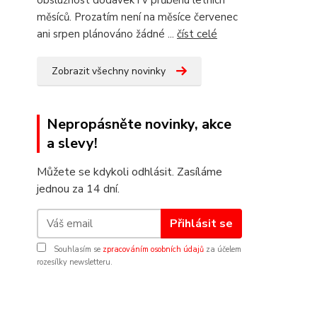
obslužnost dodávek i v průběhu letních
měsíců. Prozatím není na měsíce červenec
ani srpen plánováno žádné ...
číst celé
Zobrazit všechny novinky
Nepropásněte novinky, akce
a slevy!
Můžete se kdykoli odhlásit. Zasíláme
jednou za 14 dní.
Přihlásit se
Souhlasím se
zpracováním osobních údajů
za účelem
rozesílky newsletteru.