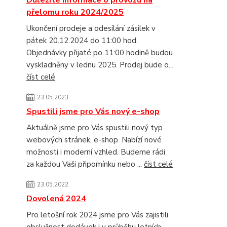
Důležité informace o provozu na
přelomu roku 2024/2025
Ukončení prodeje a odesílání zásilek v
pátek 20.12.2024 do 11:00 hod.
Objednávky přijaté po 11:00 hodině budou
vyskladněny v lednu 2025. Prodej bude o...
číst celé
23.05.2023
Spustili jsme pro Vás nový e-shop
Aktuálně jsme pro Vás spustili nový typ
webových stránek, e-shop. Nabízí nové
možnosti i moderní vzhled. Budeme rádi
za každou Vaši připomínku nebo ...
číst celé
23.05.2022
Dovolená 2024
Pro letošní rok 2024 jsme pro Vás zajistili