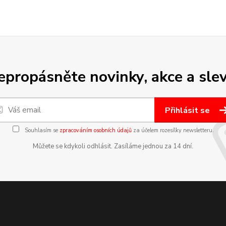
epropásněte novinky, akce a slev
Přihlásit se
Souhlasím se
zpracováním osobních údajů
za účelem rozesílky newsletteru.
Můžete se kdykoli odhlásit. Zasíláme jednou za 14 dní.