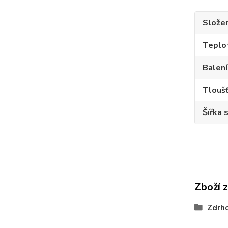
Složen
Teplot
Balení
Tloušť
Šířka 
Zboží 
Zdrh