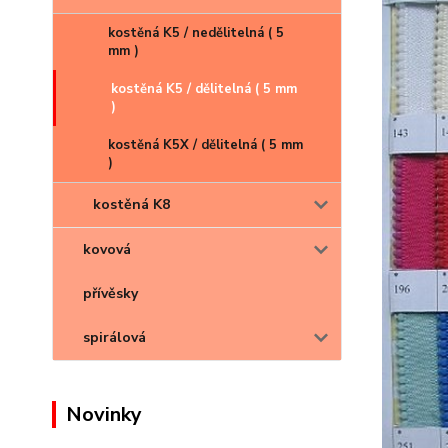
kostěná K5 / nedělitelná ( 5
mm )
kostěná K5 / dělitelná ( 5 mm
)
kostěná K5X / dělitelná ( 5 mm
)
kostěná K8
kovová
přívěsky
spirálová
Novinky