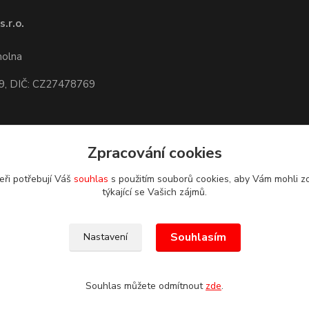
.r.o.
1
molna
9, DIČ: CZ27478769
dete,
mapa
Zpracování cookies
eři potřebují Váš
souhlas
s použitím souborů cookies, aby Vám mohli z
týkající se Vašich zájmů.
Souhlasím
Nastavení
Souhlas můžete odmítnout
zde
.