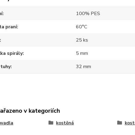
í
100% PES
a praní
60°C
25 ks
ka spirály
5 mm
stuhy
32 mm
zařazeno v kategoriích
ovadla
kostěná
kost