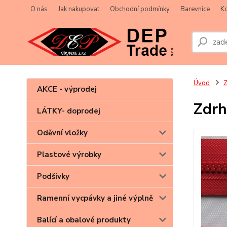
O nás
Jak nakupovat
Obchodní podmínky
Barevnice
Ko
Úvod
Z
AKCE - výprodej
Zdrh
LÁTKY- doprodej
Oděvní vložky
Plastové výrobky
Podšívky
Ramenní vycpávky a jiné výplně
Balící a obalové produkty