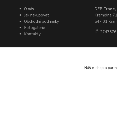
O nás
DEP Trade, s
Jak nakupovat
Kramolna 7
Obchodní podmínky
547 01 Kra
Fotogalerie
IČ: 2747876
Kontakty
Kde nás naj
Náš e-shop a partn