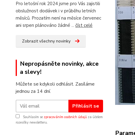
Pro letošní rok 2024 jsme pro Vás zajistili
obslužnost dodávek i v průběhu letních
měsíců. Prozatím není na měsíce červenec
ani srpen plánováno žádné ...
číst celé
Zobrazit všechny novinky
Nepropásněte novinky, akce
a slevy!
Můžete se kdykoli odhlásit. Zasíláme
jednou za 14 dní.
Přihlásit se
Souhlasím se
zpracováním osobních údajů
za účelem
rozesílky newsletteru.
Param