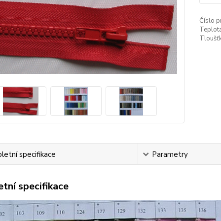
Číslo p
Teplota
Tloušťk
etní specifikace
Parametry
tní specifikace