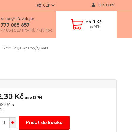
Přihlášení
CZK
 si rady? Zavolejte.
za
0 Kč
 777 085 857
77 664 517 (Po-Pá, 7-15 hod.)
Zdrh. 20/K5/barvy/z/R/aut.
2,30 Kč
bez DPH
/
ks
88 Kč
Přidat do košíku