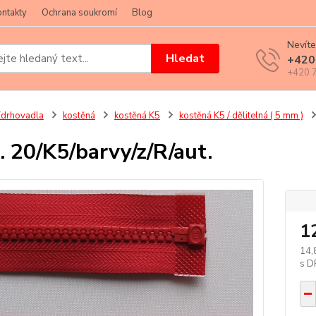
ntakty
Ochrana soukromí
Blog
Nevíte
Hledat
+420
+420 7
drhovadla
kostěná
kostěná K5
kostěná K5 / dělitelná ( 5 mm )
. 20/K5/barvy/z/R/aut.
1
14,