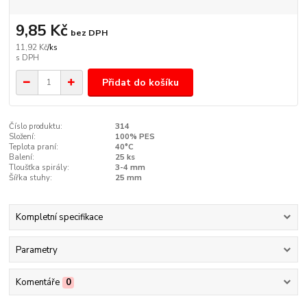
9,85 Kč
bez DPH
11,92 Kč
/
ks
Přidat do košíku
Číslo produktu:
314
Složení:
100% PES
Teplota praní:
40°C
Balení:
25 ks
Tloušťka spirály:
3-4 mm
Šířka stuhy:
25 mm
Kompletní specifikace
Parametry
Komentáře
0