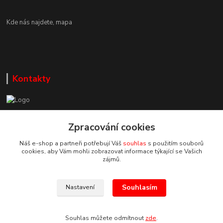
Kde nás najdete,
mapa
Kontakty
Zákaznická podpora DEP Trade
Zpracování cookies
+420 777 085 857
+420 777 664 517 (Po-Pá, 7-15 hod.)
Náš e-shop a partneři potřebují Váš
souhlas
s použitím souborů
cookies, aby Vám mohli zobrazovat informace týkající se Vašich
info@deptrade.cz
zájmů.
Souhlasím
Nastavení
Souhlas můžete odmítnout
zde
.