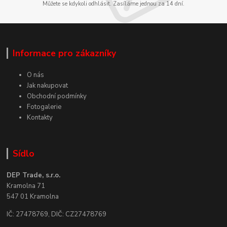
Můžete se kdykoli odhlásit. Zasíláme jednou za 14 dní.
Informace pro zákazníky
O nás
Jak nakupovat
Obchodní podmínky
Fotogalerie
Kontakty
Sídlo
DEP Trade, s.r.o.
Kramolna 71
547 01 Kramolna
IČ: 27478769, DIČ: CZ27478769