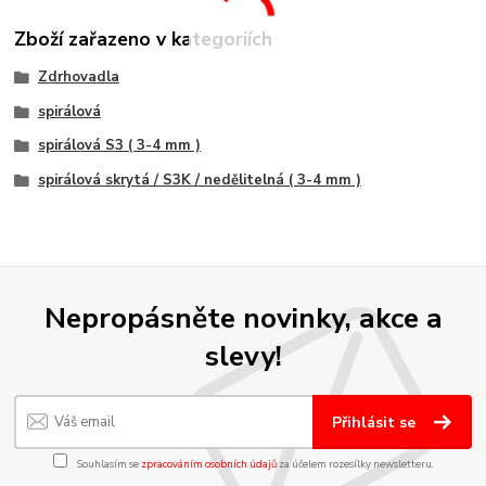
Zboží zařazeno v kategoriích
Zdrhovadla
spirálová
spirálová S3 ( 3-4 mm )
spirálová skrytá / S3K / nedělitelná ( 3-4 mm )
Nepropásněte novinky, akce a
slevy!
Přihlásit se
Souhlasím se
zpracováním osobních údajů
za účelem rozesílky newsletteru.