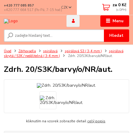
za
0 Kč
+420 777 085 857
CZK
+420 777 664 517 (Po-Pá, 7-15 hod.)
Menu
Hledat
Úvod
Zdrhovadla
spirálová
spirálová S3 ( 3-4 mm )
spirálová
skrytá / S3K / nedělitelná ( 3-4 mm )
Zdrh. 20/S3K/barvy/o/NR/aut.
Zdrh. 20/S3K/barvy/o/NR/aut.
kliknutím na vzorek zobrazíte detail
celý popis