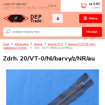
za
0 Kč
+420 777 085 857
CZK
+420 777 664 517 (Po-Pá, 7-15 hod.)
Menu
Hledat
Úvod
Zdrhovadla
kovová
kovová VT-0
kovová VT-0 / NI-nikl /
nedělitelná ( 4 mm )
Zdrh. 20/VT-0/Ni/barvy/z/NR/au
Zdrh. 20/VT-0/Ni/barvy/z/NR/au