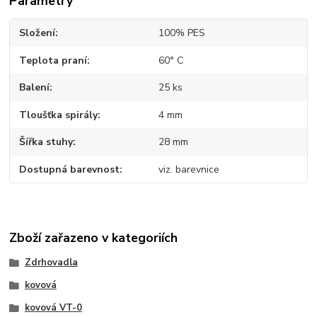
Parametry
Složení
100% PES
Teplota praní
60° C
Balení
25 ks
Tloušťka spirály
4 mm
Šířka stuhy
28 mm
Dostupná barevnost
viz. barevnice
Zboží zařazeno v kategoriích
Zdrhovadla
kovová
kovová VT-0