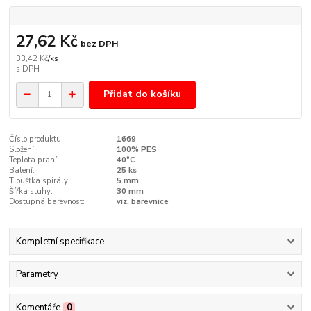
27,62 Kč
bez DPH
33,42 Kč
/
ks
Přidat do košíku
Číslo produktu:
1669
Složení:
100% PES
Teplota praní:
40°C
Balení:
25 ks
Tloušťka spirály:
5 mm
Šířka stuhy:
30 mm
Dostupná barevnost:
viz. barevnice
Kompletní specifikace
Parametry
Komentáře
0