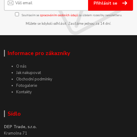
Přihlásit se
Souhlasím se
zpracováním osobních údajů
za účelem rozesílky newsletteru.
Můžete se kdykoli odhlásit. Zasíláme jednou za 14 dní.
Informace pro zákazníky
O nás
Jak nakupovat
Obchodní podmínky
Fotogalerie
Kontakty
Sídlo
DEP Trade, s.r.o.
Kramolna 71