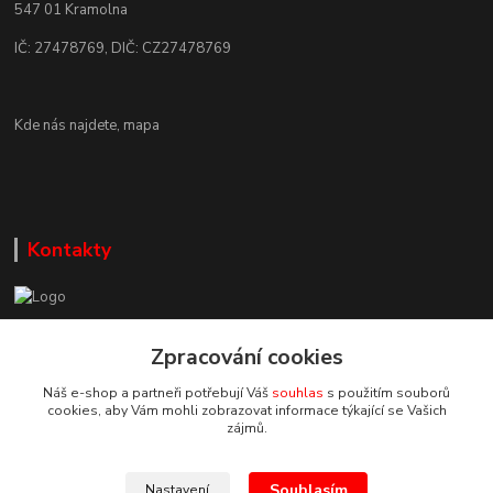
547 01 Kramolna
IČ: 27478769, DIČ: CZ27478769
Kde nás najdete,
mapa
Kontakty
Zákaznická podpora DEP Trade
Zpracování cookies
+420 777 085 857
+420 777 664 517 (Po-Pá, 7-15 hod.)
Náš e-shop a partneři potřebují Váš
souhlas
s použitím souborů
cookies, aby Vám mohli zobrazovat informace týkající se Vašich
info@deptrade.cz
zájmů.
Souhlasím
Nastavení