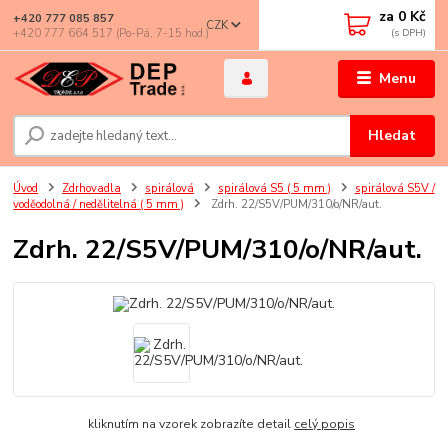
za
0 Kč
+420 777 085 857
CZK
+420 777 664 517 (Po-Pá, 7-15 hod.)
Menu
Hledat
Úvod
Zdrhovadla
spirálová
spirálová S5 ( 5 mm )
spirálová S5V /
voděodolná / nedělitelná ( 5 mm )
Zdrh. 22/S5V/PUM/310/o/NR/aut.
Zdrh. 22/S5V/PUM/310/o/NR/aut.
kliknutím na vzorek zobrazíte detail
celý popis