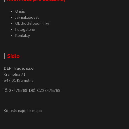
O nás
Jak nakupovat
Obchodní podmínky
Fotogalerie
Kontakty
Sídlo
DEP Trade, s.r.o.
Kramolna 71
547 01 Kramolna
IČ: 27478769, DIČ: CZ27478769
Kde nás najdete,
mapa