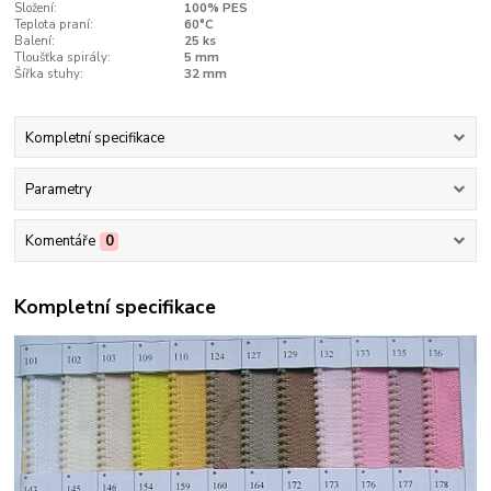
Složení:
100% PES
Teplota praní:
60°C
Balení:
25 ks
Tloušťka spirály:
5 mm
Šířka stuhy:
32 mm
Kompletní specifikace
Parametry
Komentáře
0
Kompletní specifikace