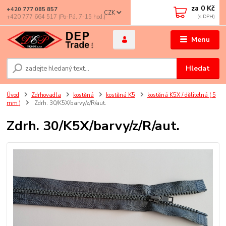
za
0 Kč
+420 777 085 857
CZK
+420 777 664 517 (Po-Pá, 7-15 hod.)
Menu
Hledat
Úvod
Zdrhovadla
kostěná
kostěná K5
kostěná K5X / dělitelná ( 5
mm )
Zdrh. 30/K5X/barvy/z/R/aut.
Zdrh. 30/K5X/barvy/z/R/aut.