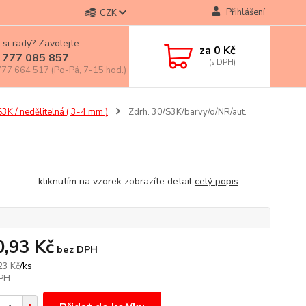
Přihlášení
CZK
 si rady? Zavolejte.
za
0 Kč
 777 085 857
77 664 517 (Po-Pá, 7-15 hod.)
S3K / nedělitelná ( 3-4 mm )
Zdrh. 30/S3K/barvy/o/NR/aut.
nutím na vzorek zobrazíte detail
celý popis
0,93 Kč
bez DPH
/
ks
23 Kč