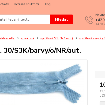
ntakty
Ochrana soukromí
Blog
Nevíte
Hledat
+420
+420 7
drhovadla
spirálová
spirálová S3 ( 3-4 mm )
spirálová skrytá / 
. 30/S3K/barvy/o/NR/aut.
klik
1
13,