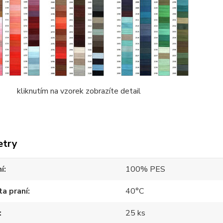
tím na vzorek zobrazíte detail
etry
í
100% PES
a praní
40°C
25 ks