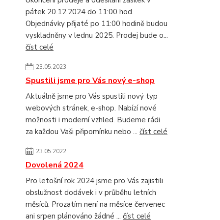
Ukončení prodeje a odesílání zásilek v
pátek 20.12.2024 do 11:00 hod.
Objednávky přijaté po 11:00 hodině budou
vyskladněny v lednu 2025. Prodej bude o...
číst celé
23.05.2023
Spustili jsme pro Vás nový e-shop
Aktuálně jsme pro Vás spustili nový typ
webových stránek, e-shop. Nabízí nové
možnosti i moderní vzhled. Budeme rádi
za každou Vaši připomínku nebo ...
číst celé
23.05.2022
Dovolená 2024
Pro letošní rok 2024 jsme pro Vás zajistili
obslužnost dodávek i v průběhu letních
měsíců. Prozatím není na měsíce červenec
ani srpen plánováno žádné ...
číst celé