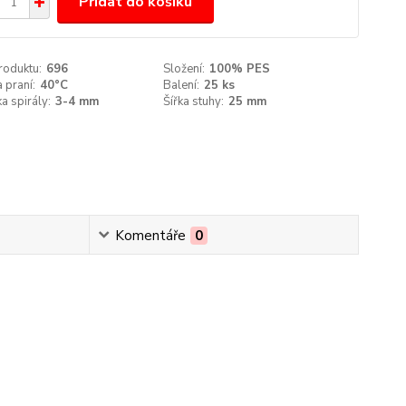
Přidat do košíku
roduktu:
696
Složení:
100% PES
 praní:
40°C
Balení:
25 ks
a spirály:
3-4 mm
Šířka stuhy:
25 mm
Komentáře
0