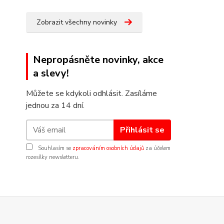
Zobrazit všechny novinky
Nepropásněte novinky, akce
a slevy!
Můžete se kdykoli odhlásit. Zasíláme
jednou za 14 dní.
Přihlásit se
Souhlasím se
zpracováním osobních údajů
za účelem
rozesílky newsletteru.