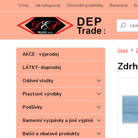
O nás
Jak nakupovat
Obchodní podmínky
Barevnice
Ko
Úvod
Z
AKCE - výprodej
Zdrh
LÁTKY- doprodej
Oděvní vložky
Plastové výrobky
Podšívky
Ramenní vycpávky a jiné výplně
Balící a obalové produkty