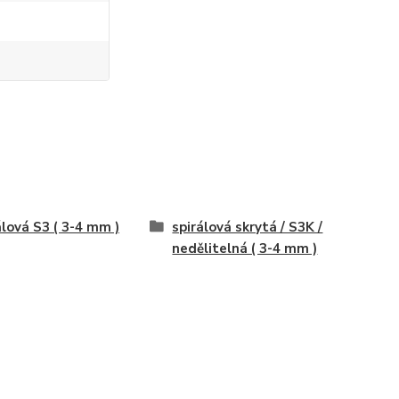
álová S3 ( 3-4 mm )
spirálová skrytá / S3K /
nedělitelná ( 3-4 mm )