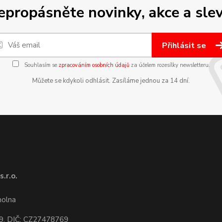
epropásněte novinky, akce a slev
Přihlásit se
Souhlasím se
zpracováním osobních údajů
za účelem rozesílky newsletteru.
Můžete se kdykoli odhlásit. Zasíláme jednou za 14 dní.
.r.o.
1
molna
9, DIČ: CZ27478769