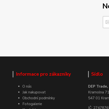
N
Informace pro zákazníky
Sídlo
O nás
DEP Trade, s
Jak nakupovat
Kramolna 7
Obchodní podmínky
547 01 Kra
Fotogalerie
IČ: 2747876