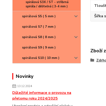
spirálová S3X / ST - stříbrná
Tloušť
spirála / dělitelná ( 3-4 mm )
Šířka 
spirálová S5 ( 5 mm )
spirálová S7 ( 7 mm )
spirálová S8 ( 8 mm )
spirálová S9 ( 9 mm )
Zboží 
spirálová S10 ( 10 mm )
Zdrh
Novinky
13.12.2024
Důležité informace o provozu na
přelomu roku 2024/2025