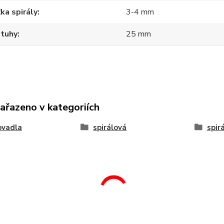
ka spirály
3-4 mm
stuhy
25 mm
zařazeno v kategoriích
ovadla
spirálová
spir