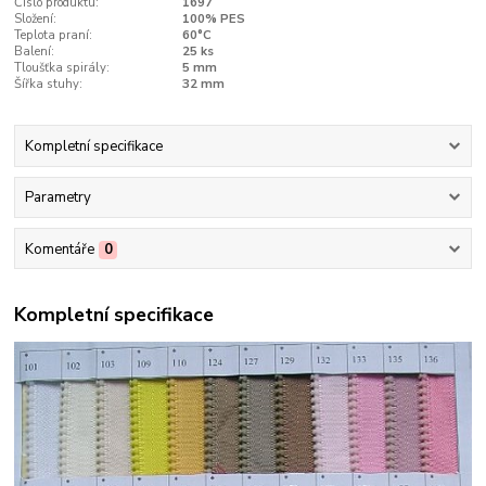
Číslo produktu:
1697
Složení:
100% PES
Teplota praní:
60°C
Balení:
25 ks
Tloušťka spirály:
5 mm
Šířka stuhy:
32 mm
Kompletní specifikace
Parametry
Komentáře
0
Kompletní specifikace