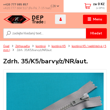
za
0 Kč
+420 777 085 857
CZK
+420 777 664 517 (Po-Pá, 7-15 hod.)
Menu
Hledat
Úvod
Zdrhovadla
kostěná
kostěná K5
kostěná K5 / nedělitelná ( 5
mm )
Zdrh. 35/K5/barvy/z/NR/aut.
Zdrh. 35/K5/barvy/z/NR/aut.