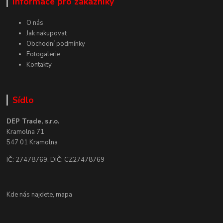
Informace pro zákazníky
O nás
Jak nakupovat
Obchodní podmínky
Fotogalerie
Kontakty
Sídlo
DEP Trade, s.r.o.
Kramolna 71
547 01 Kramolna
IČ: 27478769, DIČ: CZ27478769
Kde nás najdete,
mapa