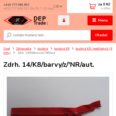
za
0 Kč
+420 777 085 857
CZK
+420 777 664 517 (Po-Pá, 7-15 hod.)
Menu
Hledat
Úvod
Zdrhovadla
kostěná
kostěná K8
kostěná K8 / nedělitelná ( 8
mm )
Zdrh. 14/K8/barvy/z/'NR/aut.
Zdrh. 14/K8/barvy/z/'NR/aut.