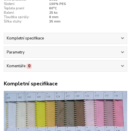
Složení:
100% PES
Teplota praní:
60°C
Balení:
25 ks
Tloušťka spirály:
8 mm
Šířka stuhy:
35 mm
Kompletní specifikace
Parametry
Komentáře
0
Kompletní specifikace