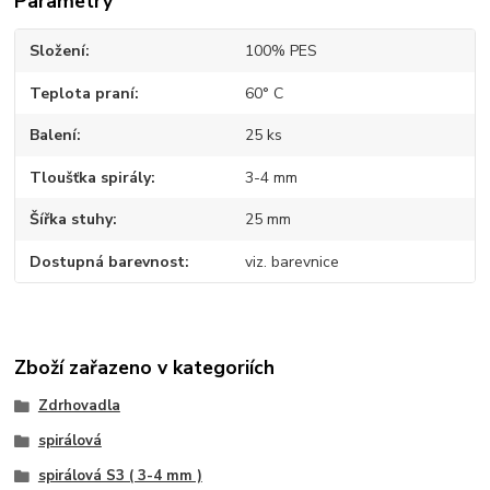
Parametry
Složení
100% PES
Teplota praní
60° C
Balení
25 ks
Tloušťka spirály
3-4 mm
Šířka stuhy
25 mm
Dostupná barevnost
viz. barevnice
Zboží zařazeno v kategoriích
Zdrhovadla
spirálová
spirálová S3 ( 3-4 mm )