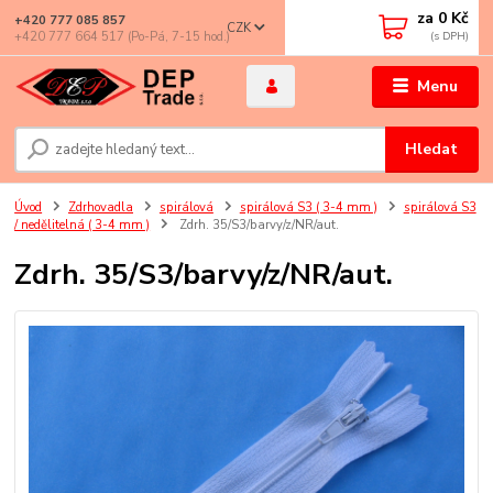
za
0 Kč
+420 777 085 857
CZK
+420 777 664 517 (Po-Pá, 7-15 hod.)
Menu
Hledat
Úvod
Zdrhovadla
spirálová
spirálová S3 ( 3-4 mm )
spirálová S3
/ nedělitelná ( 3-4 mm )
Zdrh. 35/S3/barvy/z/NR/aut.
Zdrh. 35/S3/barvy/z/NR/aut.