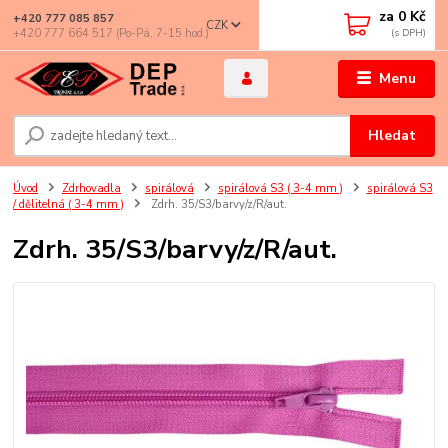
za
0 Kč
+420 777 085 857
CZK
+420 777 664 517 (Po-Pá, 7-15 hod.)
Menu
Hledat
Úvod
Zdrhovadla
spirálová
spirálová S3 ( 3-4 mm )
spirálová S3
/ dělitelná ( 3-4 mm )
Zdrh. 35/S3/barvy/z/R/aut.
Zdrh. 35/S3/barvy/z/R/aut.