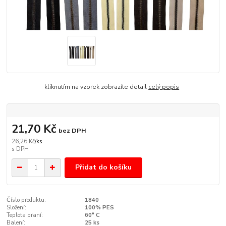
kliknutím na vzorek zobrazíte detail
celý popis
21,70 Kč
bez DPH
26,26 Kč
/
ks
Přidat do košíku
Číslo produktu:
1840
Složení:
100% PES
Teplota praní:
60° C
Balení:
25 ks