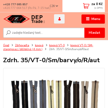
za
0 Kč
+420 777 085 857
CZK
+420 777 664 517 (Po-Pá, 7-15 hod.)
Menu
Hledat
Úvod
Zdrhovadla
kovová
kovová VT-0
kovová VT-0 / SM-
staromosaz / dělitelná ( 4 mm )
Zdrh. 35/VT-0/Sm/barvy/o/R/aut
Zdrh. 35/VT-0/Sm/barvy/o/R/aut