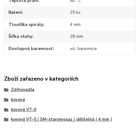
Teplota praní
60° C
Balení
25 ks
Tloušťka spirály
4 mm
Šířka stuhy
28 mm
Dostupná barevnost
viz. barevnice
Zboží zařazeno v kategoriích
Zdrhovadla
kovová
kovová VT-0
kovová VT-0 / SM-staromosaz / dělitelná ( 4 mm )