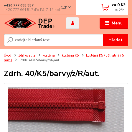
za
0 Kč
+420 777 085 857
CZK
+420 777 664 517 (Po-Pá, 7-15 hod.)
Menu
Hledat
Úvod
Zdrhovadla
kostěná
kostěná K5
kostěná K5 / dělitelná ( 5
mm )
Zdrh. 40/K5/barvy/z/R/aut.
Zdrh. 40/K5/barvy/z/R/aut.