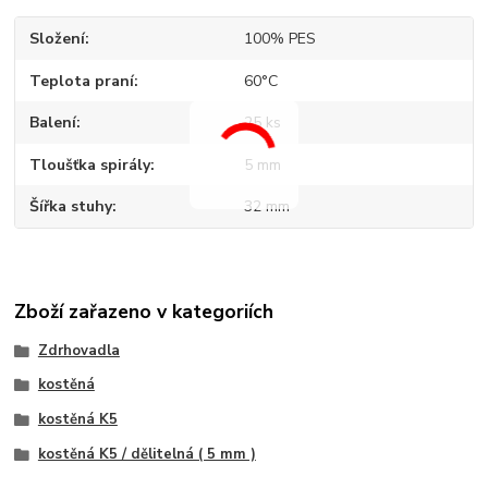
Složení
100% PES
Teplota praní
60°C
Balení
25 ks
Tloušťka spirály
5 mm
Šířka stuhy
32 mm
Zboží zařazeno v kategoriích
Zdrhovadla
kostěná
kostěná K5
kostěná K5 / dělitelná ( 5 mm )