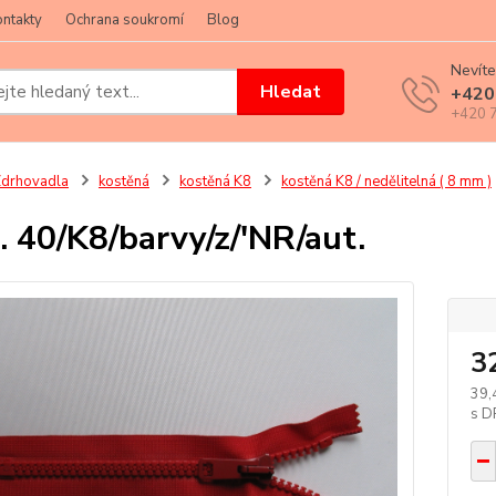
ntakty
Ochrana soukromí
Blog
Nevíte
Hledat
+420
+420 7
drhovadla
kostěná
kostěná K8
kostěná K8 / nedělitelná ( 8 mm )
. 40/K8/barvy/z/'NR/aut.
3
39,