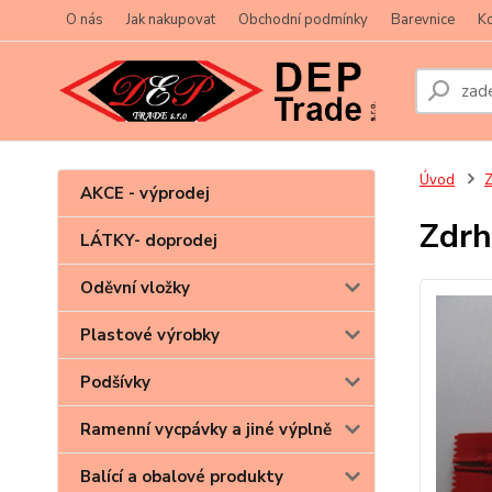
O nás
Jak nakupovat
Obchodní podmínky
Barevnice
Ko
Úvod
Z
AKCE - výprodej
Zdrh
LÁTKY- doprodej
Oděvní vložky
Plastové výrobky
Podšívky
Ramenní vycpávky a jiné výplně
Balící a obalové produkty