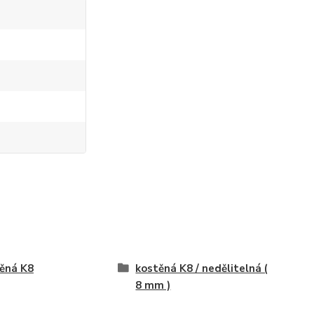
ěná K8
kostěná K8 / nedělitelná (
8 mm )