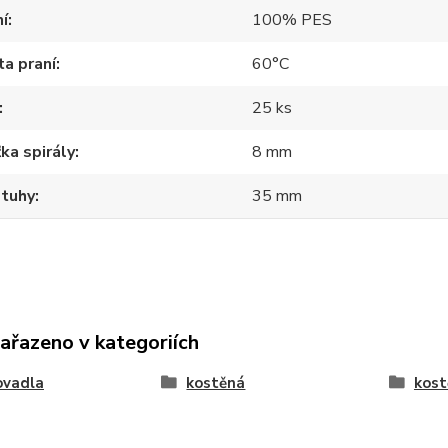
í
100% PES
a praní
60°C
25 ks
ka spirály
8 mm
stuhy
35 mm
zařazeno v kategoriích
ovadla
kostěná
kost