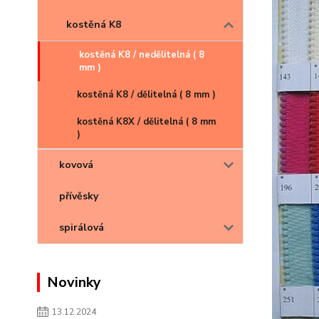
kostěná K8
kostěná K8 / nedělitelná ( 8
mm )
kostěná K8 / dělitelná ( 8 mm )
kostěná K8X / dělitelná ( 8 mm
)
kovová
přívěsky
spirálová
Novinky
13.12.2024