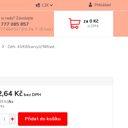
Přihlášení
CZK
 si rady? Zavolejte.
za
0 Kč
 777 085 857
77 664 517 (Po-Pá, 7-15 hod.)
Zdrh. 40/K8/barvy/z/'NR/aut.
2,64 Kč
bez DPH
/
ks
49 Kč
Přidat do košíku