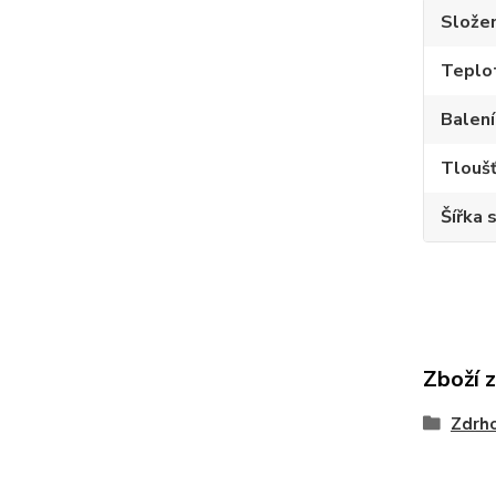
Složen
Teplot
Balení
Tloušť
Šířka 
Zboží 
Zdrh