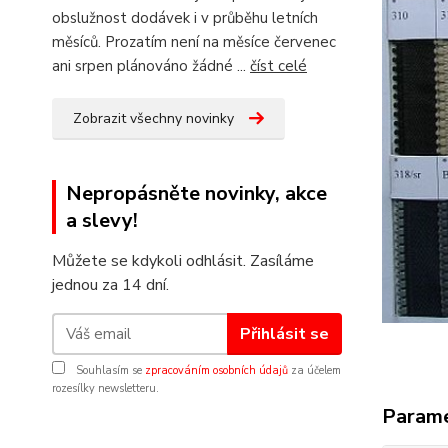
obslužnost dodávek i v průběhu letních
měsíců. Prozatím není na měsíce červenec
ani srpen plánováno žádné ...
číst celé
Zobrazit všechny novinky
Nepropásněte novinky, akce
a slevy!
Můžete se kdykoli odhlásit. Zasíláme
jednou za 14 dní.
Přihlásit se
Souhlasím se
zpracováním osobních údajů
za účelem
rozesílky newsletteru.
Param