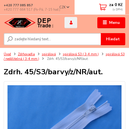
za
0 Kč
+420 777 085 857
CZK
+420 777 664 517 (Po-Pá, 7-15 hod.)
Menu
Hledat
Úvod
Zdrhovadla
spirálová
spirálová S3 ( 3-4 mm )
spirálová S3
/ nedělitelná ( 3-4 mm )
Zdrh. 45/S3/barvy/z/NR/aut.
Zdrh. 45/S3/barvy/z/NR/aut.