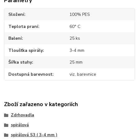
Parametry
Složení
100% PES
Teplota praní
60° C
Balení
25 ks
Tloušťka spirály
3-4 mm
Šířka stuhy
25 mm
Dostupná barevnost
viz. barevnice
Zboží zařazeno v kategoriích
Zdrhovadla
spirálová
spirálová S3 ( 3-4 mm )