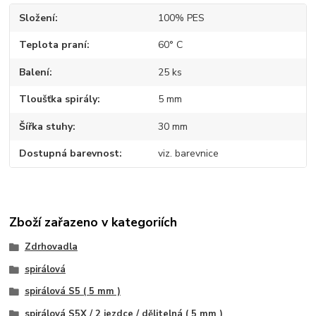
Složení
100% PES
Teplota praní
60° C
Balení
25 ks
Tloušťka spirály
5 mm
Šířka stuhy
30 mm
Dostupná barevnost
viz. barevnice
Zboží zařazeno v kategoriích
Zdrhovadla
spirálová
spirálová S5 ( 5 mm )
spirálová S5X / 2 jezdce / dělitelná ( 5 mm )