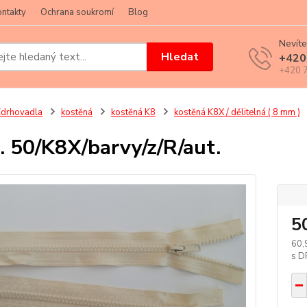
ntakty
Ochrana soukromí
Blog
Nevíte
Hledat
+420
+420 7
drhovadla
kostěná
kostěná K8
kostěná K8X / dělitelná ( 8 mm )
. 50/K8X/barvy/z/R/aut.
5
60,