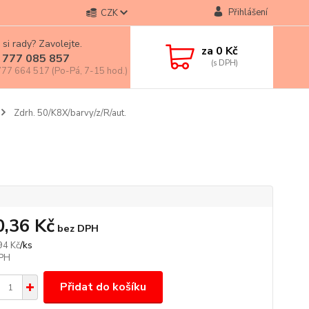
Přihlášení
CZK
 si rady? Zavolejte.
za
0 Kč
 777 085 857
77 664 517 (Po-Pá, 7-15 hod.)
Zdrh. 50/K8X/barvy/z/R/aut.
0,36 Kč
bez DPH
/
ks
94 Kč
Přidat do košíku