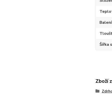
Složen
Teplot
Balení
Tloušť
Šířka 
Zboží 
Zdrh