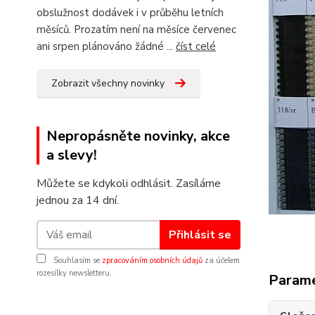
obslužnost dodávek i v průběhu letních
měsíců. Prozatím není na měsíce červenec
ani srpen plánováno žádné ...
číst celé
Zobrazit všechny novinky
Nepropásněte novinky, akce
a slevy!
Můžete se kdykoli odhlásit. Zasíláme
jednou za 14 dní.
Přihlásit se
Souhlasím se
zpracováním osobních údajů
za účelem
rozesílky newsletteru.
Param