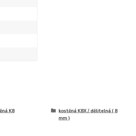
ěná K8
kostěná K8X / dělitelná ( 8
mm )