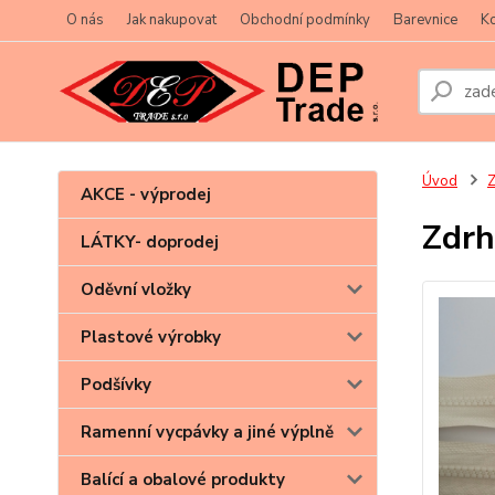
O nás
Jak nakupovat
Obchodní podmínky
Barevnice
Ko
Úvod
Z
AKCE - výprodej
Zdrh
LÁTKY- doprodej
Oděvní vložky
Plastové výrobky
Podšívky
Ramenní vycpávky a jiné výplně
Balící a obalové produkty