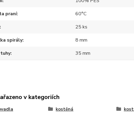
í
100% PES
a praní
60°C
25 ks
ka spirály
8 mm
stuhy
35 mm
zařazeno v kategoriích
ovadla
kostěná
kost