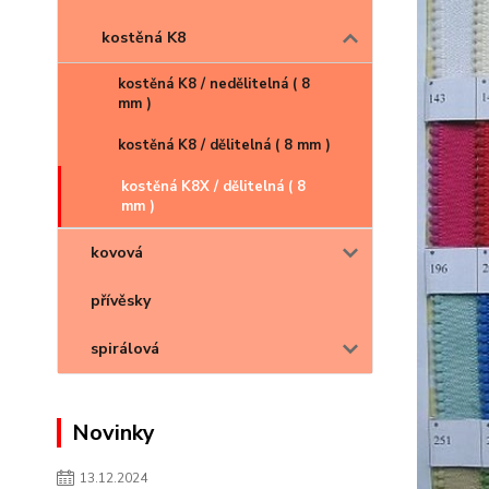
kostěná K8
kostěná K8 / nedělitelná ( 8
mm )
kostěná K8 / dělitelná ( 8 mm )
kostěná K8X / dělitelná ( 8
mm )
kovová
přívěsky
spirálová
Novinky
13.12.2024