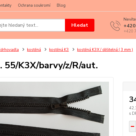
ntakty
Ochrana soukromí
Blog
Nevíte
Hledat
+420
+420 7
drhovadla
kostěná
kostěná K3
kostěná K3X / dělitelná ( 3 mm )
. 55/K3X/barvy/z/R/aut.
3
42,