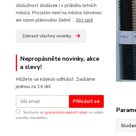
obslužnost dodávek i v průběhu letních
měsíců. Prozatím není na měsíce červenec
ani srpen plánováno žádné ...
číst celé
Zobrazit všechny novinky
Nepropásněte novinky, akce
a slevy!
Můžete se kdykoli odhlásit. Zasíláme
jednou za 14 dní.
Přihlásit se
Param
Souhlasím se
zpracováním osobních údajů
za účelem
rozesílky newsletteru.
Složen