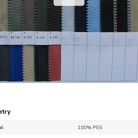
etry
í
100% PES