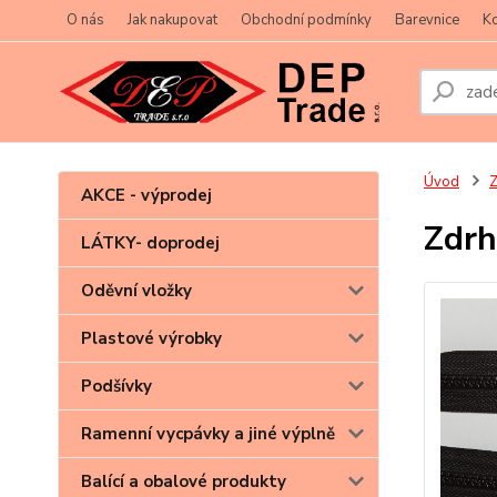
O nás
Jak nakupovat
Obchodní podmínky
Barevnice
Ko
Úvod
Z
AKCE - výprodej
Zdrh
LÁTKY- doprodej
Oděvní vložky
Plastové výrobky
Podšívky
Ramenní vycpávky a jiné výplně
Balící a obalové produkty