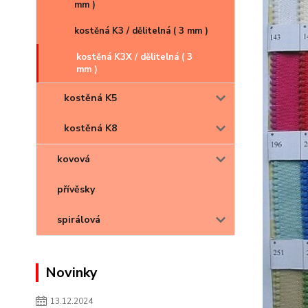
mm )
kostěná K3 / dělitelná ( 3 mm )
kostěná K3X / dělitelná ( 3
mm )
kostěná K5
kostěná K8
kovová
přívěsky
spirálová
Novinky
13.12.2024