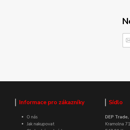
N
Informace pro zákazníky
Sídlo
O nás
DEP Trade, s
Jak nakupovat
Kramolna 7