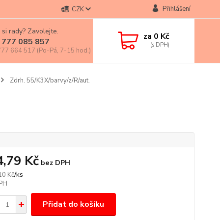
Přihlášení
CZK
 si rady? Zavolejte.
za
0 Kč
 777 085 857
77 664 517 (Po-Pá, 7-15 hod.)
Zdrh. 55/K3X/barvy/z/R/aut.
4,79 Kč
bez DPH
/
ks
10 Kč
Přidat do košíku