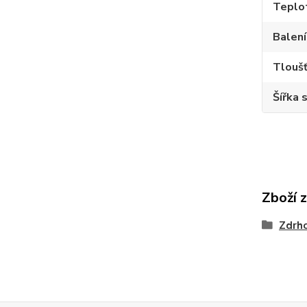
Teplot
Balení
Tloušť
Šířka 
Zboží 
Zdrh