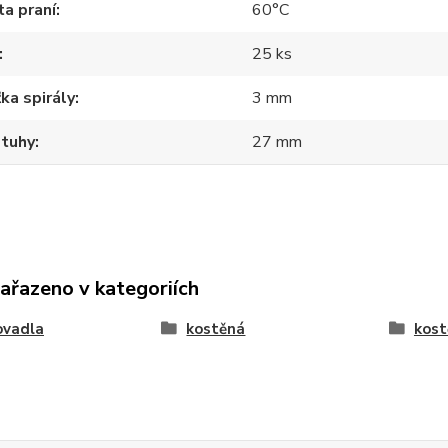
a praní
60°C
25 ks
ka spirály
3 mm
stuhy
27 mm
zařazeno v kategoriích
ovadla
kostěná
kost