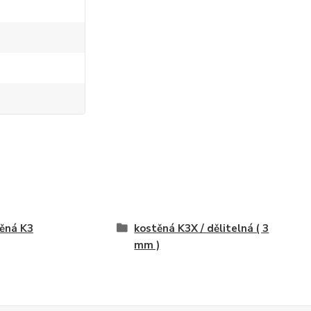
ěná K3
kostěná K3X / dělitelná ( 3
mm )