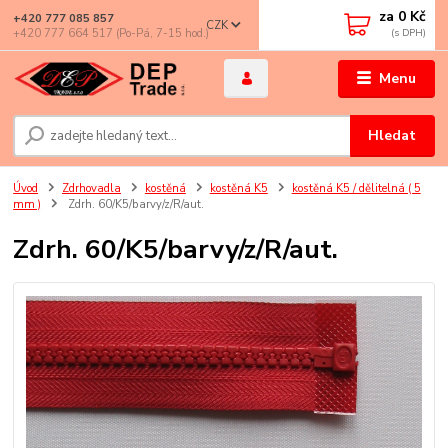
za
0 Kč
+420 777 085 857
CZK
+420 777 664 517 (Po-Pá, 7-15 hod.)
Menu
Hledat
Úvod
Zdrhovadla
kostěná
kostěná K5
kostěná K5 / dělitelná ( 5
mm )
Zdrh. 60/K5/barvy/z/R/aut.
Zdrh. 60/K5/barvy/z/R/aut.