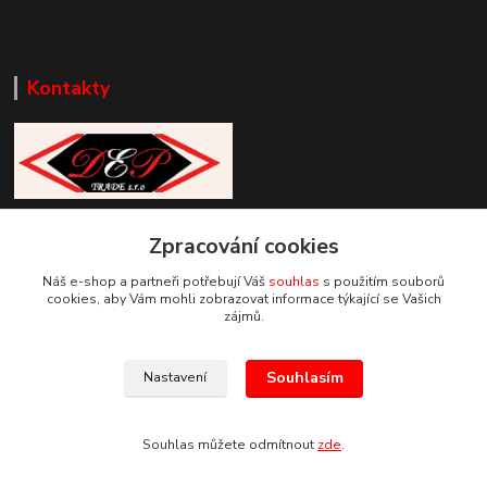
Kontakty
Zákaznická podpora DEP Trade
Zpracování cookies
+420 777 085 857
+420 777 664 517 (Po-Pá, 7-15 hod.)
Náš e-shop a partneři potřebují Váš
souhlas
s použitím souborů
cookies, aby Vám mohli zobrazovat informace týkající se Vašich
info@deptrade.cz
zájmů.
Souhlasím
Nastavení
Souhlas můžete odmítnout
zde
.
Vytvořeno na
Eshop-rychle.cz