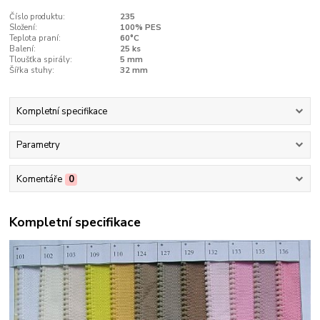
Číslo produktu:
235
Složení:
100% PES
Teplota praní:
60°C
Balení:
25 ks
Tloušťka spirály:
5 mm
Šířka stuhy:
32 mm
Kompletní specifikace
Parametry
Komentáře
0
Kompletní specifikace