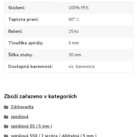
Složení
100% PES
Teplota praní
60° C
Balení
25 ks
Tloušťka spirály
5 mm
Šířka stuhy
30 mm
Dostupná barevnost
viz. barevnice
Zboží zařazeno v kategoriích
Zdrhovadla
spirálová
spirálová S5 ( 5 mm )
spirálová S5X / 2 jezdce / dělitelná ( 5 mm )