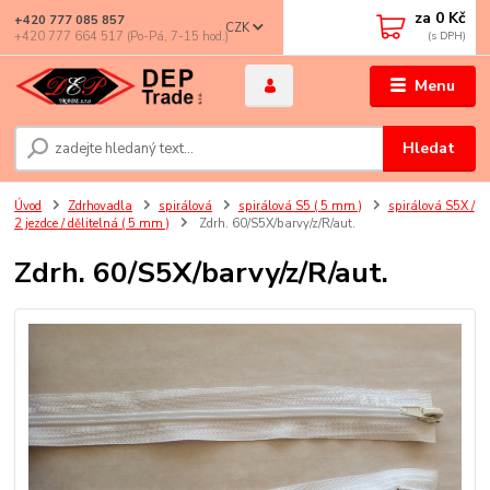
za
0 Kč
+420 777 085 857
CZK
+420 777 664 517 (Po-Pá, 7-15 hod.)
Menu
Hledat
Úvod
Zdrhovadla
spirálová
spirálová S5 ( 5 mm )
spirálová S5X /
2 jezdce / dělitelná ( 5 mm )
Zdrh. 60/S5X/barvy/z/R/aut.
Zdrh. 60/S5X/barvy/z/R/aut.