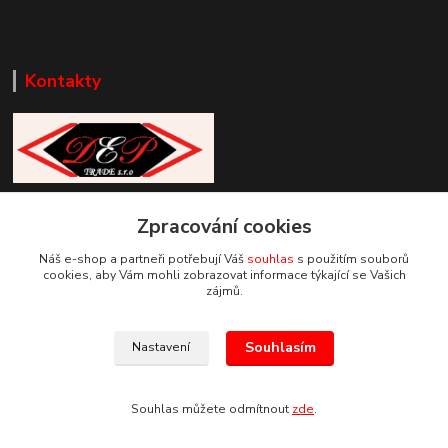
Kontakty
Zákaznická podpora DEP Trade
Zpracování cookies
+420 777 085 857
+420 777 664 517 (Po-Pá, 7-15 hod.)
Náš e-shop a partneři potřebují Váš
souhlas
s použitím souborů
cookies, aby Vám mohli zobrazovat informace týkající se Vašich
info@deptrade.cz
zájmů.
Souhlasím
Nastavení
Souhlas můžete odmítnout
zde
.
Vytvořeno na
Eshop-rychle.cz