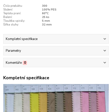
Číslo produktu:
300
Složení:
100% PES
Teplota praní:
60°C
Balení:
25 ks
Tloušťka spirály:
5 mm
Šířka stuhy:
32 mm
Kompletní specifikace
Parametry
Komentáře
0
Kompletní specifikace