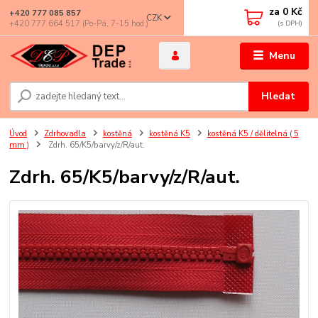
za
0 Kč
+420 777 085 857
CZK
+420 777 664 517 (Po-Pá, 7-15 hod.)
Menu
Hledat
Úvod
Zdrhovadla
kostěná
kostěná K5
kostěná K5 / dělitelná ( 5
mm )
Zdrh. 65/K5/barvy/z/R/aut.
Zdrh. 65/K5/barvy/z/R/aut.