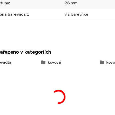
stuhy
28 mm
pná barevnost
viz. barevnice
zařazeno v kategoriích
ovadla
kovová
kovo