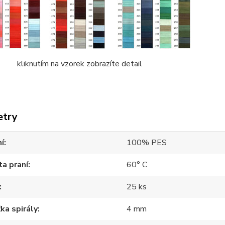
tím na vzorek zobrazíte detail
etry
í
100% PES
a praní
60° C
25 ks
ka spirály
4 mm