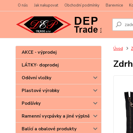
O nás
Jak nakupovat
Obchodní podmínky
Barevnice
Ko
Úvod
Z
AKCE - výprodej
Zdrh
LÁTKY- doprodej
Oděvní vložky
Plastové výrobky
Podšívky
Ramenní vycpávky a jiné výplně
Balící a obalové produkty