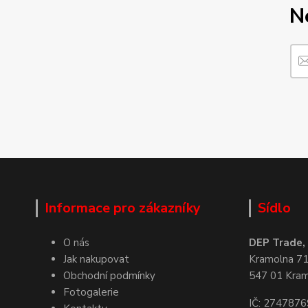
N
Informace pro zákazníky
Sídlo
O nás
DEP Trade, s
Jak nakupovat
Kramolna 7
Obchodní podmínky
547 01 Kra
Fotogalerie
IČ: 2747876