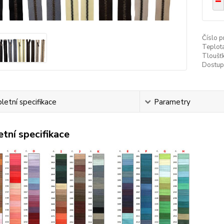
Číslo p
Teplota
Tloušťk
Dostup
etní specifikace
Parametry
tní specifikace