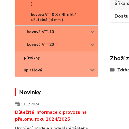
Šířka 
)
kovová VT-0 X / NI-nikl /
Dostu
dělitelná ( 4 mm )
kovová VT-10
kovová VT-20
Zboží 
přívěsky
Zdrh
spirálová
Novinky
13.12.2024
Důležité informace o provozu na
přelomu roku 2024/2025
Ukončení prodeje a odesílání zásilek v