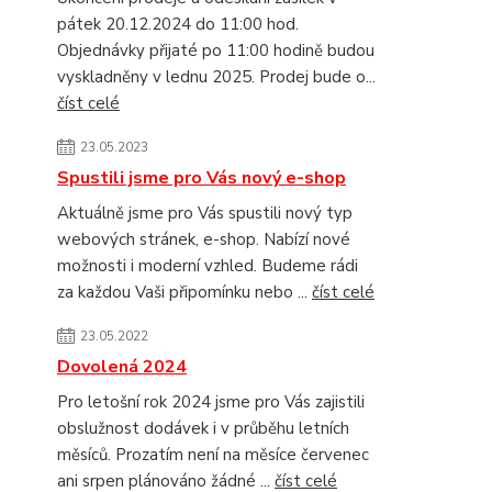
pátek 20.12.2024 do 11:00 hod.
Objednávky přijaté po 11:00 hodině budou
vyskladněny v lednu 2025. Prodej bude o...
číst celé
23.05.2023
Spustili jsme pro Vás nový e-shop
Aktuálně jsme pro Vás spustili nový typ
webových stránek, e-shop. Nabízí nové
možnosti i moderní vzhled. Budeme rádi
za každou Vaši připomínku nebo ...
číst celé
23.05.2022
Dovolená 2024
Pro letošní rok 2024 jsme pro Vás zajistili
obslužnost dodávek i v průběhu letních
měsíců. Prozatím není na měsíce červenec
ani srpen plánováno žádné ...
číst celé