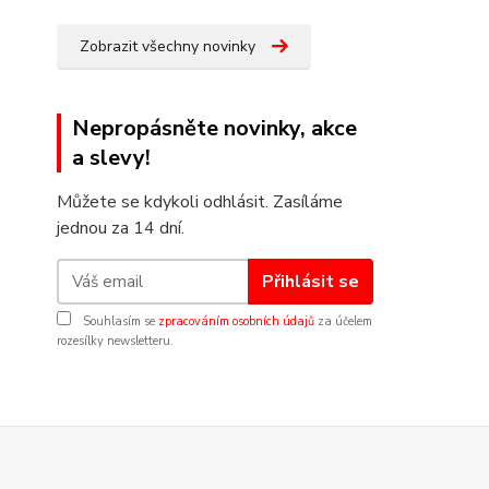
Zobrazit všechny novinky
Nepropásněte novinky, akce
a slevy!
Můžete se kdykoli odhlásit. Zasíláme
jednou za 14 dní.
Přihlásit se
Souhlasím se
zpracováním osobních údajů
za účelem
rozesílky newsletteru.