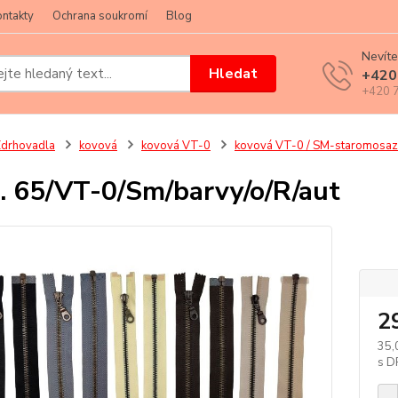
ntakty
Ochrana soukromí
Blog
Nevíte
Hledat
+420
+420 7
drhovadla
kovová
kovová VT-0
kovová VT-0 / SM-staromosaz /
. 65/VT-0/Sm/barvy/o/R/aut
klik
2
35,