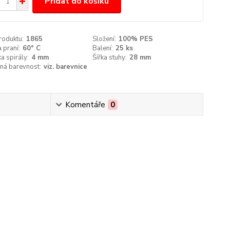
Přidat do košíku
roduktu:
1865
Složení:
100% PES
 praní:
60° C
Balení:
25 ks
a spirály:
4 mm
Šířka stuhy:
28 mm
ná barevnost:
viz. barevnice
Komentáře
0