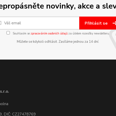
epropásněte novinky, akce a slev
Přihlásit se
Souhlasím se
zpracováním osobních údajů
za účelem rozesílky newsletteru.
Můžete se kdykoli odhlásit. Zasíláme jednou za 14 dní.
.r.o.
1
molna
9, DIČ: CZ27478769