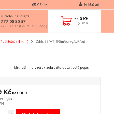
Přihlášení
CZK
 si rady? Zavolejte.
za
0 Kč
 777 085 857
77 664 517 (Po-Pá, 7-15 hod.)
 dělitelná ( 4 mm )
Zdrh. 65/VT-0/Sm/barvy/o/R/aut
nutím na vzorek zobrazíte detail
celý popis
9 Kč
bez DPH
/
ks
09 Kč