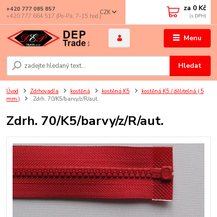
za
0 Kč
+420 777 085 857
CZK
+420 777 664 517 (Po-Pá, 7-15 hod.)
Menu
Hledat
Úvod
Zdrhovadla
kostěná
kostěná K5
kostěná K5 / dělitelná ( 5
mm )
Zdrh. 70/K5/barvy/z/R/aut.
Zdrh. 70/K5/barvy/z/R/aut.