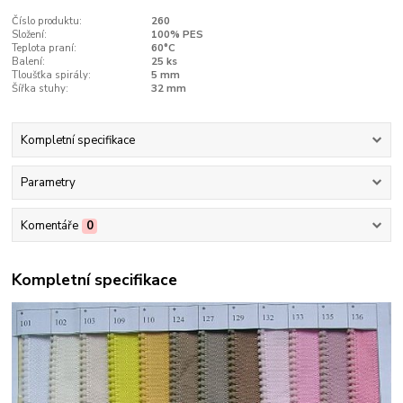
Číslo produktu:
260
Složení:
100% PES
Teplota praní:
60°C
Balení:
25 ks
Tloušťka spirály:
5 mm
Šířka stuhy:
32 mm
Kompletní specifikace
Parametry
Komentáře
0
Kompletní specifikace