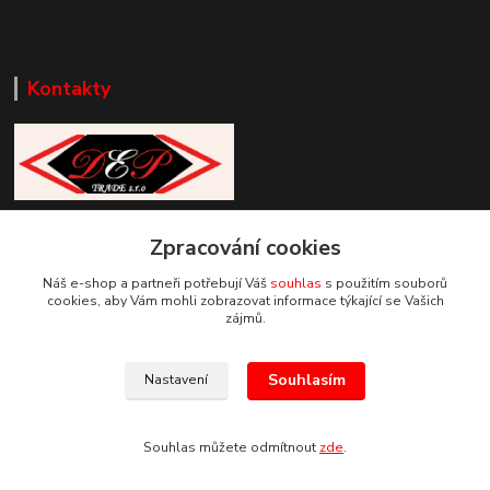
Kontakty
Zákaznická podpora DEP Trade
Zpracování cookies
+420 777 085 857
+420 777 664 517 (Po-Pá, 7-15 hod.)
Náš e-shop a partneři potřebují Váš
souhlas
s použitím souborů
cookies, aby Vám mohli zobrazovat informace týkající se Vašich
info@deptrade.cz
zájmů.
Souhlasím
Nastavení
Souhlas můžete odmítnout
zde
.
Vytvořeno na
Eshop-rychle.cz