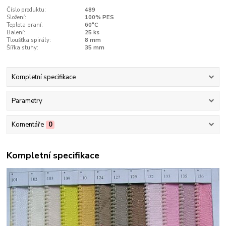
Číslo produktu:
489
Složení:
100% PES
Teplota praní:
60°C
Balení:
25 ks
Tloušťka spirály:
8 mm
Šířka stuhy:
35 mm
Kompletní specifikace
Parametry
Komentáře
0
Kompletní specifikace