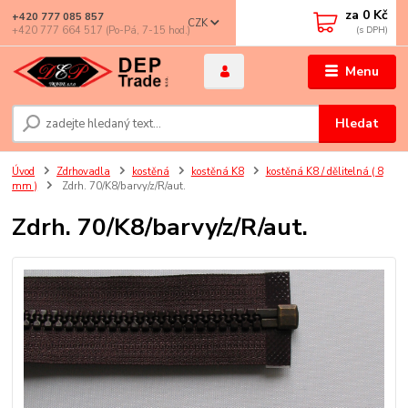
za
0 Kč
+420 777 085 857
CZK
+420 777 664 517 (Po-Pá, 7-15 hod.)
Menu
Hledat
Úvod
Zdrhovadla
kostěná
kostěná K8
kostěná K8 / dělitelná ( 8
mm )
Zdrh. 70/K8/barvy/z/R/aut.
Zdrh. 70/K8/barvy/z/R/aut.