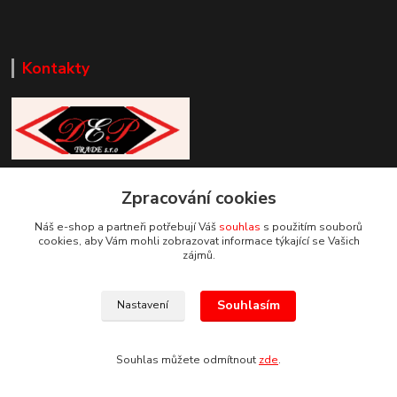
Kontakty
Zákaznická podpora DEP Trade
Zpracování cookies
+420 777 085 857
+420 777 664 517 (Po-Pá, 7-15 hod.)
Náš e-shop a partneři potřebují Váš
souhlas
s použitím souborů
cookies, aby Vám mohli zobrazovat informace týkající se Vašich
info@deptrade.cz
zájmů.
Souhlasím
Nastavení
Souhlas můžete odmítnout
zde
.
Vytvořeno na
Eshop-rychle.cz