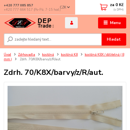
za
0 Kč
+420 777 085 857
CZK
+420 777 664 517 (Po-Pá, 7-15 hod.)
Menu
Hledat
Úvod
Zdrhovadla
kostěná
kostěná K8
kostěná K8X / dělitelná ( 8
mm )
Zdrh. 70/K8X/barvy/z/R/aut.
Zdrh. 70/K8X/barvy/z/R/aut.