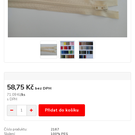
58,75 Kč
bez DPH
71,09 Kč
/
ks
Přidat do košíku
Číslo produktu:
2167
Složení:
100% PES