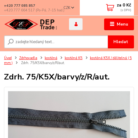
za
0 Kč
+420 777 085 857
CZK
+420 777 664 517 (Po-Pá, 7-15 hod.)
Menu
Hledat
Úvod
Zdrhovadla
kostěná
kostěná K5
kostěná K5X / dělitelná ( 5
mm )
Zdrh. 75/K5X/barvy/z/R/aut.
Zdrh. 75/K5X/barvy/z/R/aut.