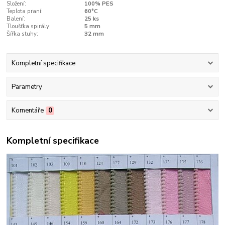
Složení:
100% PES
Teplota praní:
60°C
Balení:
25 ks
Tloušťka spirály:
5 mm
Šířka stuhy:
32 mm
Kompletní specifikace
Parametry
Komentáře
0
Kompletní specifikace