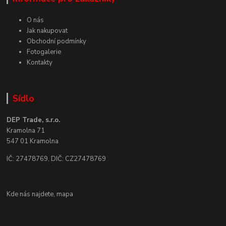
O nás
Jak nakupovat
Obchodní podmínky
Fotogalerie
Kontakty
Sídlo
DEP Trade, s.r.o.
Kramolna 71
547 01 Kramolna
IČ: 27478769, DIČ: CZ27478769
Kde nás najdete,
mapa