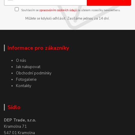
Souhlasím se
zpracováním osobních údajů
za účelem rozesílky newsletteru.
Můžete se kdykoli odhlásit. Zasíláme jednou za 14 dní.
Informace pro zákazníky
O nás
Jak nakupovat
Obchodní podmínky
Fotogalerie
Kontakty
Sídlo
DEP Trade, s.r.o.
Kramolna 71
547 01 Kramolna