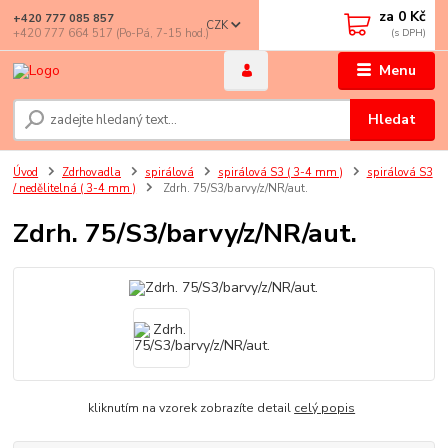
za
0 Kč
+420 777 085 857
CZK
+420 777 664 517 (Po-Pá, 7-15 hod.)
Menu
Hledat
Úvod
Zdrhovadla
spirálová
spirálová S3 ( 3-4 mm )
spirálová S3
/ nedělitelná ( 3-4 mm )
Zdrh. 75/S3/barvy/z/NR/aut.
Zdrh. 75/S3/barvy/z/NR/aut.
kliknutím na vzorek zobrazíte detail
celý popis