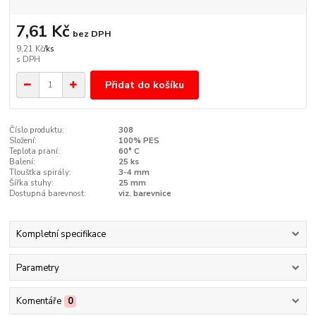
7,61 Kč
bez DPH
9,21 Kč
/
ks
Přidat do košíku
Číslo produktu:
308
Složení:
100% PES
Teplota praní:
60° C
Balení:
25 ks
Tloušťka spirály:
3-4 mm
Šířka stuhy:
25 mm
Dostupná barevnost:
viz. barevnice
Kompletní specifikace
Parametry
Komentáře
0