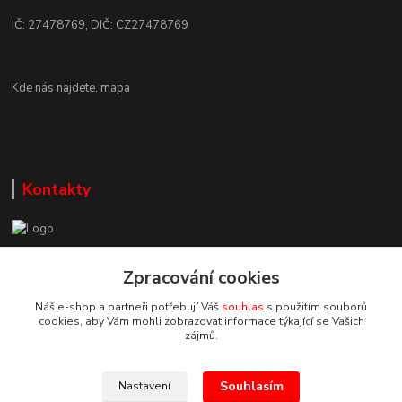
IČ: 27478769, DIČ: CZ27478769
Kde nás najdete,
mapa
Kontakty
Zákaznická podpora DEP Trade
+420 777 085 857
Zpracování cookies
+420 777 664 517 (Po-Pá, 7-15 hod.)
Náš e-shop a partneři potřebují Váš
souhlas
s použitím souborů
cookies, aby Vám mohli zobrazovat informace týkající se Vašich
info@deptrade.cz
zájmů.
Souhlasím
Nastavení