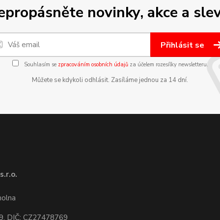
epropásněte novinky, akce a slev
Přihlásit se
Souhlasím se
zpracováním osobních údajů
za účelem rozesílky newsletteru.
Můžete se kdykoli odhlásit. Zasíláme jednou za 14 dní.
.r.o.
1
molna
9, DIČ: CZ27478769