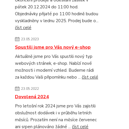
Ukončení prodeje a odesílání zásilek v
pátek 20.12.2024 do 11:00 hod.
Objednávky přijaté po 11:00 hodině budou
vyskladněny v lednu 2025. Prodej bude o...
číst celé
23.05.2023
Spustili jsme pro Vás nový e-shop
Aktuálně jsme pro Vás spustili nový typ
webových stránek, e-shop. Nabízí nové
možnosti i moderní vzhled. Budeme rádi
za každou Vaši připomínku nebo ...
číst celé
23.05.2022
Dovolená 2024
Pro letošní rok 2024 jsme pro Vás zajistili
obslužnost dodávek i v průběhu letních
měsíců. Prozatím není na měsíce červenec
ani srpen plánováno žádné ...
číst celé