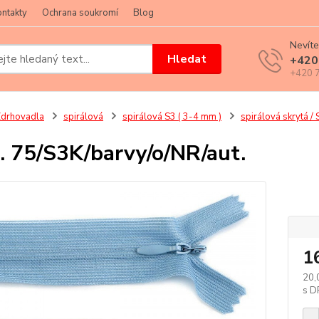
ntakty
Ochrana soukromí
Blog
Nevíte
Hledat
+420
+420 7
drhovadla
spirálová
spirálová S3 ( 3-4 mm )
spirálová skrytá / 
. 75/S3K/barvy/o/NR/aut.
klik
1
20,