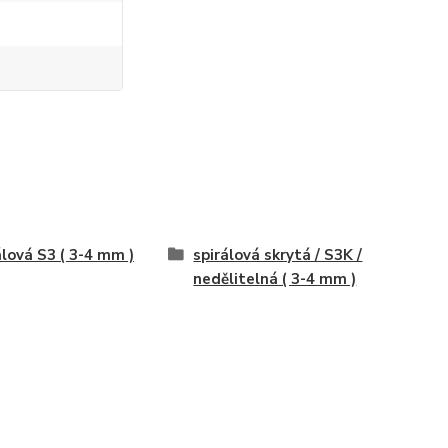
álová S3 ( 3-4 mm )
spirálová skrytá / S3K /
nedělitelná ( 3-4 mm )