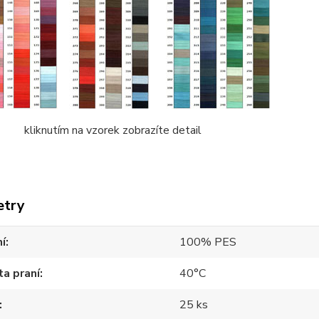
tím na vzorek zobrazíte detail
etry
í
100% PES
a praní
40°C
25 ks