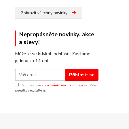
Zobrazit všechny novinky
Nepropásněte novinky, akce
a slevy!
Můžete se kdykoli odhlásit. Zasíláme
jednou za 14 dní.
Přihlásit se
Souhlasím se
zpracováním osobních údajů
za účelem
rozesílky newsletteru.