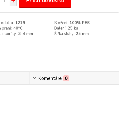
Přidat do košíku
roduktu:
1219
Složení:
100% PES
 praní:
40°C
Balení:
25 ks
a spirály:
3-4 mm
Šířka stuhy:
25 mm
Komentáře
0