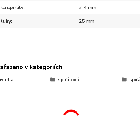
ka spirály
3-4 mm
stuhy
25 mm
zařazeno v kategoriích
ovadla
spirálová
spir