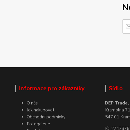
N
Informace pro zákazníky
Sídlo
O nás
DEP Trade, s
Jak nakupovat
Kramolna 7
Obchodní podmínky
547 01 Kra
Fotogalerie
IČ: 2747876