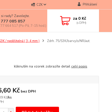
Přihlášení
CZK
 si rady? Zavolejte.
za
0 Kč
 777 085 857
77 664 517 (Po-Pá, 7-15 hod.)
S3K / nedělitelná ( 3-4 mm )
Zdrh. 75/S3K/barvy/o/NR/aut.
nutím na vzorek zobrazíte detail
celý popis
6,60 Kč
bez DPH
/
ks
09 Kč