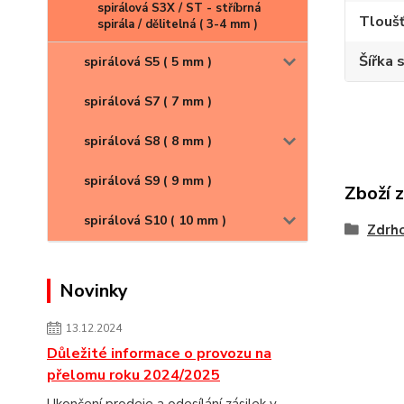
spirálová S3X / ST - stříbrná
Tloušť
spirála / dělitelná ( 3-4 mm )
Šířka 
spirálová S5 ( 5 mm )
spirálová S7 ( 7 mm )
spirálová S8 ( 8 mm )
spirálová S9 ( 9 mm )
Zboží 
spirálová S10 ( 10 mm )
Zdrh
Novinky
13.12.2024
Důležité informace o provozu na
přelomu roku 2024/2025