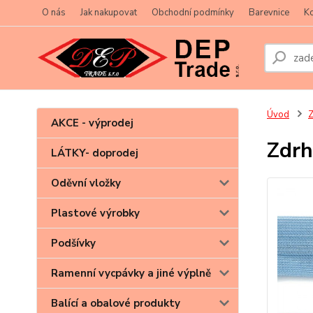
O nás
Jak nakupovat
Obchodní podmínky
Barevnice
Ko
Úvod
Z
AKCE - výprodej
Zdrh
LÁTKY- doprodej
Oděvní vložky
Plastové výrobky
Podšívky
Ramenní vycpávky a jiné výplně
Balící a obalové produkty