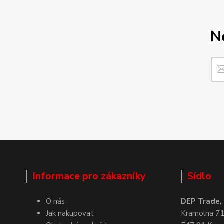
N
Informace pro zákazníky
Sídlo
O nás
DEP Trade, s
Jak nakupovat
Kramolna 7