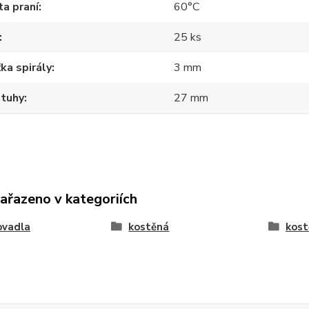
a praní
60°C
25 ks
ka spirály
3 mm
stuhy
27 mm
zařazeno v kategoriích
ovadla
kostěná
kost