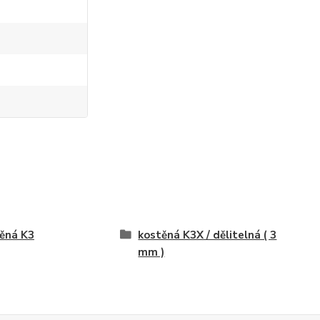
ěná K3
kostěná K3X / dělitelná ( 3
mm )