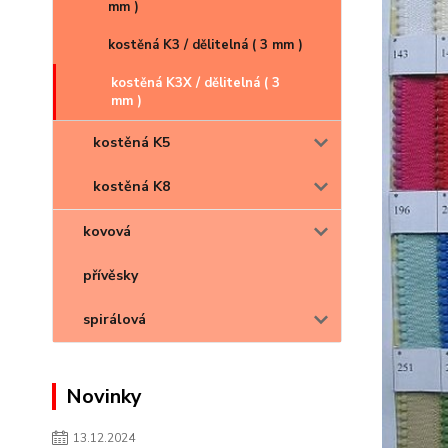
mm )
kostěná K3 / dělitelná ( 3 mm )
kostěná K3X / dělitelná ( 3
mm )
kostěná K5
kostěná K8
kovová
přívěsky
spirálová
Novinky
13.12.2024