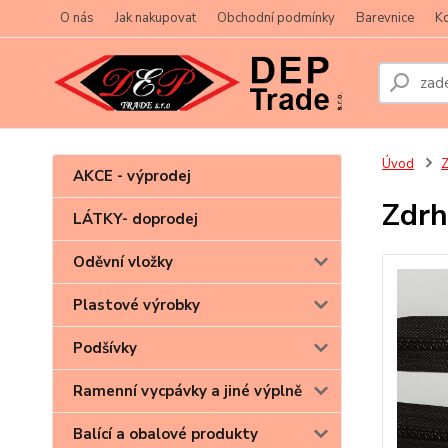
O nás
Jak nakupovat
Obchodní podmínky
Barevnice
Ko
Úvod
Z
AKCE - výprodej
Zdrh
LÁTKY- doprodej
Oděvní vložky
Plastové výrobky
Podšívky
Ramenní vycpávky a jiné výplně
Balící a obalové produkty