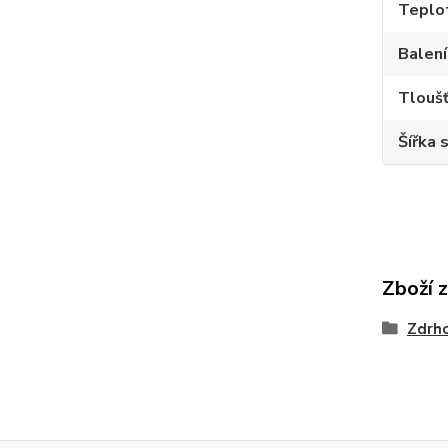
Teplot
Balení
Tloušť
Šířka 
Zboží 
Zdrh