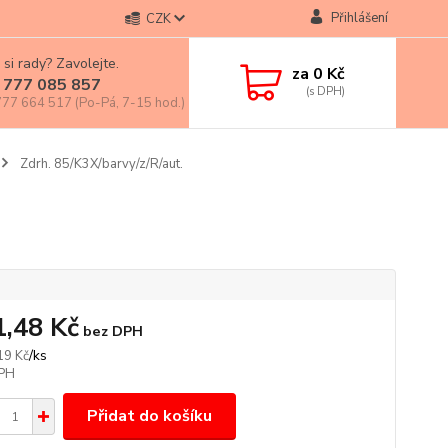
Přihlášení
CZK
 si rady? Zavolejte.
za
0 Kč
 777 085 857
77 664 517 (Po-Pá, 7-15 hod.)
Zdrh. 85/K3X/barvy/z/R/aut.
1,48 Kč
bez DPH
/
ks
19 Kč
Přidat do košíku