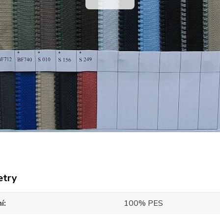
etry
í
100% PES