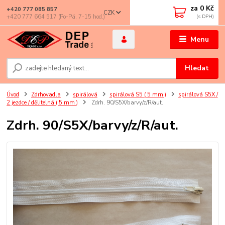
za
0 Kč
+420 777 085 857
CZK
+420 777 664 517 (Po-Pá, 7-15 hod.)
Menu
Hledat
Úvod
Zdrhovadla
spirálová
spirálová S5 ( 5 mm )
spirálová S5X /
2 jezdce / dělitelná ( 5 mm )
Zdrh. 90/S5X/barvy/z/R/aut.
Zdrh. 90/S5X/barvy/z/R/aut.