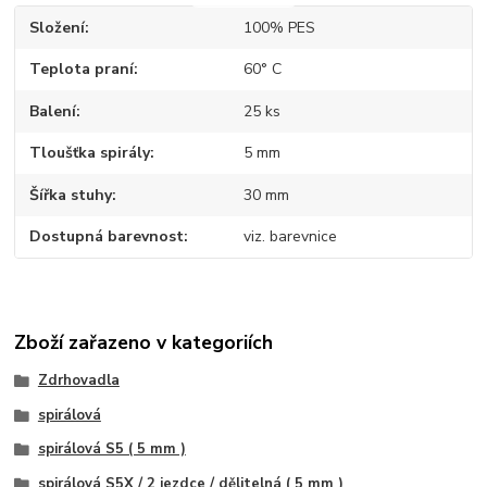
Složení
100% PES
Teplota praní
60° C
Balení
25 ks
Tloušťka spirály
5 mm
Šířka stuhy
30 mm
Dostupná barevnost
viz. barevnice
Zboží zařazeno v kategoriích
Zdrhovadla
spirálová
spirálová S5 ( 5 mm )
spirálová S5X / 2 jezdce / dělitelná ( 5 mm )