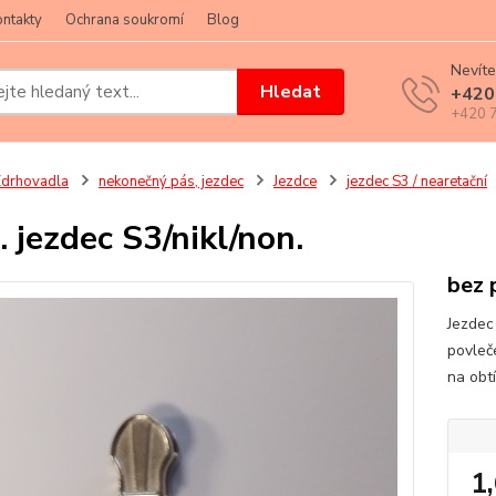
ntakty
Ochrana soukromí
Blog
Nevíte
Hledat
+420
+420 7
drhovadla
nekonečný pás, jezdec
Jezdce
jezdec S3 / nearetační
. jezdec S3/nikl/non.
bez 
Jezdec
povleče
na obt
1