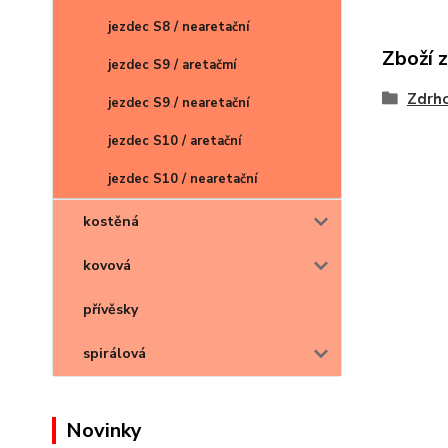
jezdec S8 / nearetační
Zboží 
jezdec S9 / aretačmí
Zdrh
jezdec S9 / nearetační
jezdec S10 / aretační
jezdec S10 / nearetační
kostěná
kovová
přívěsky
spirálová
Novinky