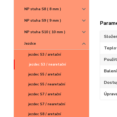
NP stuha S8 ( 8 mm )
NP stuha S9 ( 9 mm )
Param
NP stuha S10 ( 10 mm )
Složen
Jezdce
Teplot
jezdec S3 / aretační
Použit
jezdec S3 / nearetační
Balení
jezdec S5 / aretační
Dostu
jezdec S5 / nearetační
Úprav
jezdec S7 / aretační
jezdec S7 / nearetační
jezdec S8 / aretační