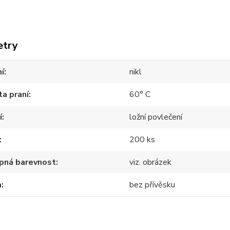
etry
í
nikl
a praní
60° C
í
ložní povlečení
200 ks
pná barevnost
viz. obrázek
a
bez přívěsku