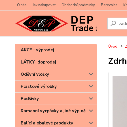
O nás
Jak nakupovat
Obchodní podmínky
Barevnice
Ko
Úvod
Z
AKCE - výprodej
Zdrh
LÁTKY- doprodej
Oděvní vložky
Plastové výrobky
Podšívky
Ramenní vycpávky a jiné výplně
Balící a obalové produkty