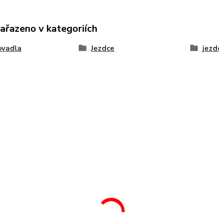
zařazeno v kategoriích
ovadla
Jezdce
jezd