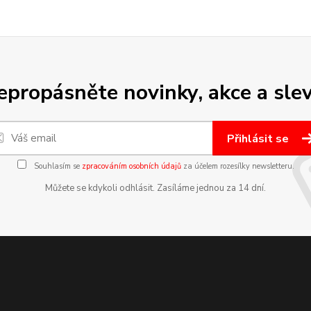
epropásněte novinky, akce a slev
Přihlásit se
Souhlasím se
zpracováním osobních údajů
za účelem rozesílky newsletteru.
Můžete se kdykoli odhlásit. Zasíláme jednou za 14 dní.