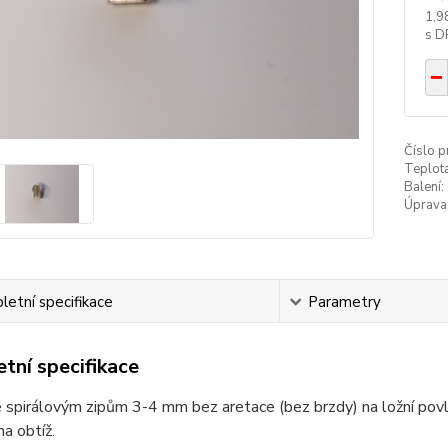
1,9
Číslo p
Teplota
Balení:
Úprava
etní specifikace
Parametry
tní specifikace
 spirálovým zipům 3-4 mm bez aretace (bez brzdy) na ložní povle
na obtíž.