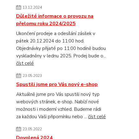
13.12.2024
Důležité informace o provozu na
přelomu roku 2024/2025
Ukončení prodeje a odesílání zásilek v
pátek 20.12.2024 do 11:00 hod.
Objednávky přijaté po 11:00 hodině budou
vyskladněny v lednu 2025. Prodej bude o...
číst celé
23.05.2023
Spustili jsme pro Vás nový e-shop
Aktuálně jsme pro Vás spustili nový typ
webových stránek, e-shop. Nabízí nové
možnosti i moderní vzhled. Budeme rádi
za každou Vaši připomínku nebo ...
číst celé
23.05.2022
Dovolená 2024