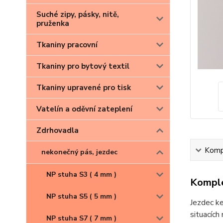
Suché zipy, pásky, nitě,
pruženka
Tkaniny pracovní
Tkaniny pro bytový textil
Tkaniny upravené pro tisk
Vatelín a oděvní zateplení
Zdrhovadla
Kompl
nekonečný pás, jezdec
NP stuha S3 ( 4 mm )
Komple
NP stuha S5 ( 5 mm )
Jezdec ke
situacích 
NP stuha S7 ( 7 mm )