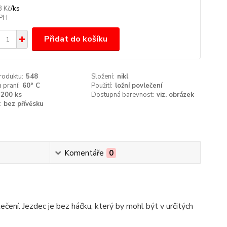
/
ks
8 Kč
Přidat do košíku
roduktu:
548
Složení:
nikl
 praní:
60° C
Použití:
ložní povlečení
200 ks
Dostupná barevnost:
viz. obrázek
:
bez přívěsku
Komentáře
0
čení. Jezdec je bez háčku, který by mohl být v určitých