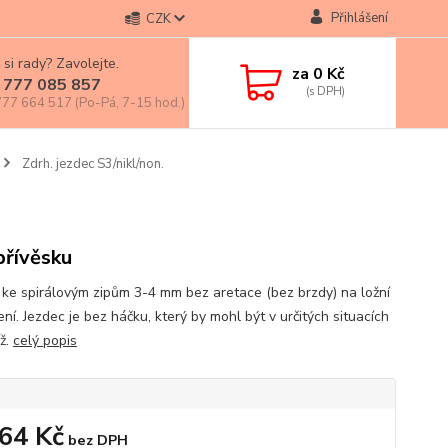
Přihlášení
CZK
 si rady? Zavolejte.
za
0 Kč
 777 085 857
77 664 517 (Po-Pá, 7-15 hod.)
Zdrh. jezdec S3/nikl/non.
přívěsku
 ke spirálovým zipům 3-4 mm bez aretace (bez brzdy) na ložní
ní. Jezdec je bez háčku, který by mohl být v určitých situacích
íž.
celý popis
,64 Kč
bez DPH